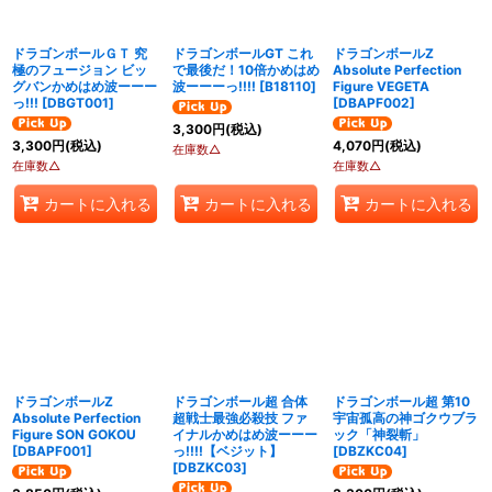
ドラゴンボールＧＴ 究
ドラゴンボールGT これ
ドラゴンボールZ
極のフュージョン ビッ
で最後だ！10倍かめはめ
Absolute Perfection
グバンかめはめ波ーーー
波ーーーっ!!!!
[
B18110
]
Figure VEGETA
っ!!!
[
DBGT001
]
[
DBAPF002
]
3,300
円
(税込)
3,300
円
(税込)
4,070
円
(税込)
在庫数△
在庫数△
在庫数△
カートに入れる
カートに入れる
カートに入れる
ドラゴンボールZ
ドラゴンボール超 合体
ドラゴンボール超 第10
Absolute Perfection
超戦士最強必殺技 ファ
宇宙孤高の神ゴクウブラ
Figure SON GOKOU
イナルかめはめ波ーーー
ック「神裂斬」
[
DBAPF001
]
っ!!!!【ベジット】
[
DBZKC04
]
[
DBZKC03
]