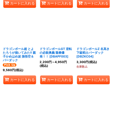
カートに入れる
カートに入れる
カートに入れる
ドラゴンボール超 とよ
ドラゴンボールGT 逆転
ドラゴンボールZ 名高き
たろうが描いてみた!! 親
の必殺奥義 龍拳爆
下級戦士バーダック
子かめはめ波 孫悟空＆
発！！
[
DBAPF003
]
[
DBZKC04
]
バーダック
2,200
円
～4,950
円
3,300
円
(税込)
(税込)
在庫数△
9,560
円
(税込)
カートに入れる
カートに入れる
カートに入れる