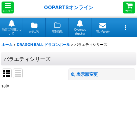
OOPARTSオンライン
メニュー
カート
当店ご利用につ
Overseas
カテゴリ
月別商品
問い合わせ
いて
shipping
ホーム
>
DRAGON BALL ドラゴンボール
>
バラエティシリーズ
バラエティシリーズ
表示順変更
閉じる
18
件
表示数
:
並び順
:
絞り込む