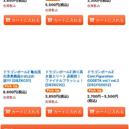
3,850
円
(税込)
3,300
円
(税込)
5,500
円
(税込)
在庫数△
在庫数△
在庫数△
カートに入れる
カートに入れる
カートに入れる
ドラゴンボールZ 亀仙流
ドラゴンボールZ 誇り高
ドラゴンボールZ
伝承奥義超かめはめ
き超エリート 必殺技！
Com:Figuration
波!!!!
[
DBZKC01
]
ファイナルフラッシュ！
GOGETA vol.1 vol.2
[
DBZKC02
]
[
DSCFGO012
]
6,600
円
(税込)
3,850
円
(税込)
2,700
円
～5,500
円
在庫数△
(税込)
在庫数△
カートに入れる
カートに入れる
カートに入れる