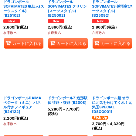
ドラゴンボール
ドラゴンボール
ドラゴンボール
SOFVIMATES 亀仙人(ス
SOFVIMATES クリリン
SOFVIMATES 孫悟空(ス
ーツスタイル)
(スーツスタイル)
ーツスタイル)
[
B25102
]
[
B25092
]
[
B25092
]
2,860
円
(税込)
2,860
円
(税込)
2,860
円
(税込)
在庫数△
在庫数△
在庫数△
カートに入れる
カートに入れる
カートに入れる
ドラゴンボールDAIMA
ドラゴンボールZ 造形駅
ドラゴンボール超 オラ
ベジータ（ミニ） パネ
伝 往路・復路
[
B2008
]
に元気を分けてくれ！元
ル付きフィギュア
気玉SPECIAL
5,280
円
～7,700
円
[
B24122
]
[
DSOG001
]
(税込)
2,200
円
(税込)
2,700
円
～4,320
円
在庫数△
(税込)