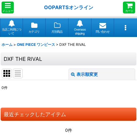
OOPARTSオンライン
メニュー
カート
当店ご利用につ
Overseas
カテゴリ
月別商品
問い合わせ
いて
shipping
ホーム
>
ONE PIECE ワンピース
>
DXF THE RIVAL
DXF THE RIVAL
表示順変更
閉じる
0
件
表示数
:
並び順
:
最近チェックしたアイテム
絞り込む
0件