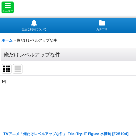
メニュー
当店ご利用について
カテゴリ
ホーム
>
俺だけレベルアップな件
俺だけレベルアップな件
1
件
表示数
:
並び順
:
TVアニメ「俺だけレベルアップな件」 Trio-Try-iT Figure 水篠旬
[
F25104
]