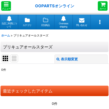
OOPARTSオンライン
メニュー
カート
当店ご利用につ
Overseas
カテゴリ
月別商品
問い合わせ
いて
shipping
ホーム
>
プリキュアオールスターズ
プリキュアオールスターズ
表示順変更
閉じる
0
件
サブカテゴリ
:
表示数
:
最近チェックしたアイテム
並び順
:
0件