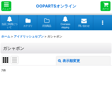
OOPARTSオンライン
メニュー
カート
当店ご利用につ
Overseas
カテゴリ
月別商品
問い合わせ
いて
shipping
ホーム
>
アイドリッシュセブン
>
ガシャポン
ガシャポン
表示順変更
閉じる
7
件
表示数
:
並び順
:
絞り込む