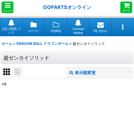
OOPARTSオンライン
メニュー
カート
当店ご利用につ
Overseas
カテゴリ
月別商品
問い合わせ
いて
shipping
ホーム
>
DRAGON BALL ドラゴンボール
>
超ゼンカイソリッド
超ゼンカイソリッド
表示順変更
閉じる
1
件
表示数
:
並び順
:
絞り込む