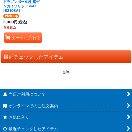
ドラゴンボール超 超ゼ
ンカイソリッド vol.1
[
B2108A
]
3,300
円
(税込)
在庫数△
カートに入れる
最近チェックしたアイテム
0件
当店ご利用について
オンラインでのご注文案内
お気に入り
最近チェックしたアイテム