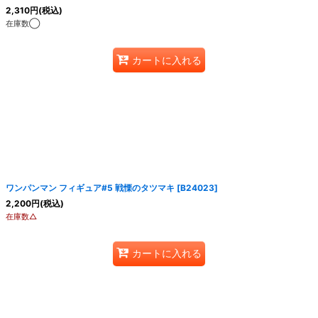
2,310
円
(税込)
在庫数◯
カートに入れる
ワンパンマン フィギュア#5 戦慄のタツマキ
[
B24023
]
2,200
円
(税込)
在庫数△
カートに入れる