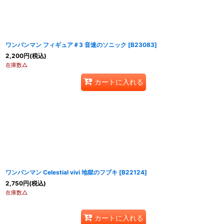
ワンパンマン フィギュア＃3 音速のソニック
[
B23083
]
2,200
円
(税込)
在庫数△
カートに入れる
ワンパンマン Celestial vivi 地獄のフブキ
[
B22124
]
2,750
円
(税込)
在庫数△
カートに入れる