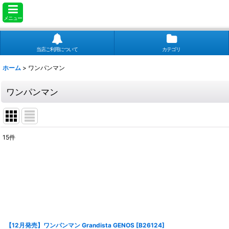
メニュー
当店ご利用について
カテゴリ
ホーム
>
ワンパンマン
ワンパンマン
15
件
表示数
:
並び順
:
【12月発売】ワンパンマン Grandista GENOS
[
B26124
]