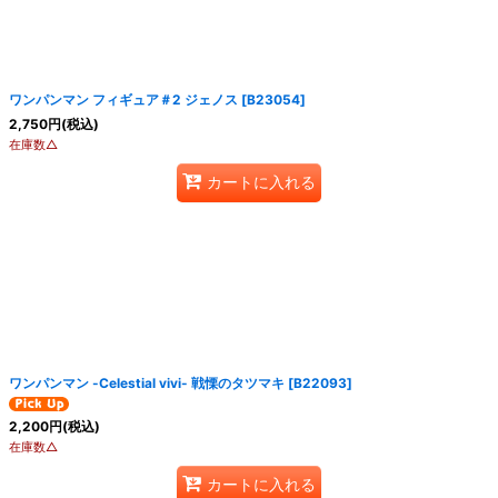
ワンパンマン フィギュア＃2 ジェノス
[
B23054
]
2,750
円
(税込)
在庫数△
カートに入れる
ワンパンマン -Celestial vivi- 戦慄のタツマキ
[
B22093
]
2,200
円
(税込)
在庫数△
カートに入れる