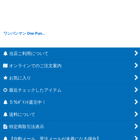
ワンパンマン One Punch Life サイタマ 買い物
[
B25113
]
当店ご利用について
オンラインでのご注文案内
お気に入り
最近チェックしたアイテム
５％ﾎﾟｲﾝﾄ還元中！
送料について
特定商取引法表示
【自動メール、受注メールが未着になる場合】