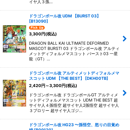
イヤ人３孫…
絞り込む
ドラゴンボール改 UDM 【BURST 03】
[
B13090
]
3,300
円
(税込)
DRAGON BALL KAI ULTIMATE DEFORMED
MASCOT BURST! 03 ドラゴンボール改 アルティ
メットディフォルメマスコット バースト03 一星
龍（GT）…
ドラゴンボール改 アルティメットディフォルメマ
スコット UDM 【THE BEST】
[
DKH00TB
]
2,420
円
～3,300
円
(税込)
ドラゴンボール改 ドラゴンボールGT アルティメ
ットディフォルメマスコット UDM THE BEST 超
サイヤ人４孫悟空 超サイヤ人2孫悟空 超サイヤ人
３ブロリー 超サイヤ人ゴジ…
ドラゴンボール改 HG23 〜孫悟空、怒りの目覚め
編
[
B09120
]