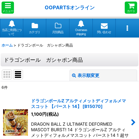
OOPARTSオンライン
メニュー
カート
当店ご利用につ
Overseas
カテゴリ
月別商品
問い合わせ
いて
shipping
ホーム
>
ドラゴンボール ガシャポン商品
ドラゴンボール ガシャポン商品
表示順変更
閉じる
6
件
サブカテゴリ
:
ドラゴンボールZ アルティメットディフォルメマ
スコット 【バースト 14】
[
B15070
]
1,100
円
(税込)
表示数
:
DRAGON BALL Z ULTIMATE DEFORMED
MASCOT BURST! 14 ドラゴンボールZ アルティ
並び順
:
メットディフォルメマスコット バースト14 1 超サ