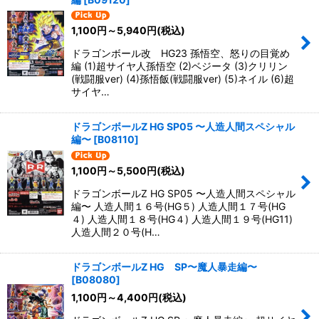
1,100
円
～5,940
円
(税込)
ドラゴンボール改 HG23 孫悟空、怒りの目覚め
編 (1)超サイヤ人孫悟空 (2)ベジータ (3)クリリン
(戦闘服ver) (4)孫悟飯(戦闘服ver) (5)ネイル (6)超
サイヤ…
ドラゴンボールZ HG SP05 〜人造人間スペシャル
編〜
[
B08110
]
1,100
円
～5,500
円
(税込)
ドラゴンボールZ HG SP05 〜人造人間スペシャル
編〜 人造人間１６号(HG５) 人造人間１７号(HG
４) 人造人間１８号(HG４) 人造人間１９号(HG11)
人造人間２０号(H…
ドラゴンボールZ HG SP〜魔人暴走編〜
[
B08080
]
1,100
円
～4,400
円
(税込)