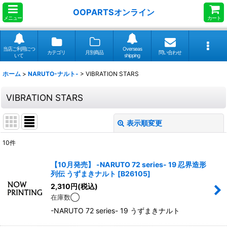
OOPARTSオンライン
メニュー
カート
当店ご利用につ
Overseas
カテゴリ
月別商品
問い合わせ
いて
shipping
ホーム
>
NARUTO-ナルト-
>
VIBRATION STARS
VIBRATION STARS
表示順変更
閉じる
10
件
表示数
:
【10月発売】 -NARUTO 72 series- 19 忍界造形
列伝 うずまきナルト
[
B26105
]
並び順
:
2,310
円
(税込)
在庫数◯
絞り込む
-NARUTO 72 series- 19 うずまきナルト