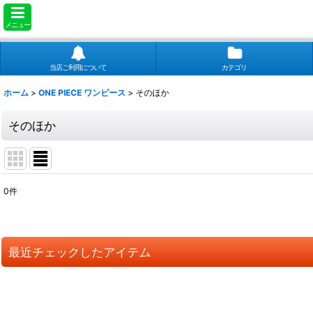
メニュー
当店ご利用について
カテゴリ
ホーム
>
ONE PIECE ワンピース
>
そのほか
そのほか
0
件
表示数
:
並び順
:
最近チェックしたアイテム