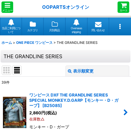
OOPARTSオンライン
メニュー
カート
当店ご利用につ
Overseas
カテゴリ
月別商品
問い合わせ
いて
shipping
ホーム
>
ONE PIECE ワンピース
>
THE GRANDLINE SERIES
THE GRANDLINE SERIES
表示順変更
閉じる
39
件
表示数
:
ワンピース DXF THE GRANDLINE SERIES
SPECIAL MONKEY.D.GARP【モンキー・D・ガ
並び順
:
ープ】
[
B25085
]
2,860
円
(税込)
在庫数△
絞り込む
モンキー・D・ガープ