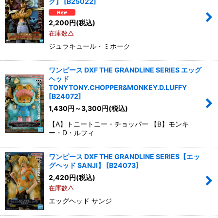
ク】
[
B25022
]
2,200
円
(税込)
在庫数△
ジュラキュール・ミホーク
ワンピース DXF THE GRANDLINE SERIES エッグ
ヘッド
TONYTONY.CHOPPER&MONKEY.D.LUFFY
[
B24072
]
1,430
円
～3,300
円
(税込)
【A】トニートニー・チョッパー 【B】モンキ
ー・D・ルフィ
ワンピース DXF THE GRANDLINE SERIES【エッ
グヘッド SANJI】
[
B24073
]
2,420
円
(税込)
在庫数△
エッグヘッド サンジ