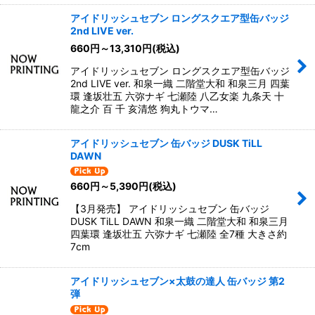
アイドリッシュセブン ロングスクエア型缶バッジ
2nd LIVE ver.
660
円
～13,310
円
(税込)
アイドリッシュセブン ロングスクエア型缶バッジ
2nd LIVE ver. 和泉一織 二階堂大和 和泉三月 四葉
環 逢坂壮五 六弥ナギ 七瀬陸 八乙女楽 九条天 十
龍之介 百 千 亥清悠 狗丸トウマ…
アイドリッシュセブン 缶バッジ DUSK TiLL
DAWN
660
円
～5,390
円
(税込)
【3月発売】 アイドリッシュセブン 缶バッジ
DUSK TiLL DAWN 和泉一織 二階堂大和 和泉三月
四葉環 逢坂壮五 六弥ナギ 七瀬陸 全7種 大きさ約
7cm
アイドリッシュセブン×太鼓の達人 缶バッジ 第2
弾