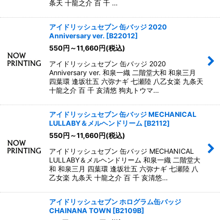
条天 十龍之介 百 千 …
アイドリッシュセブン 缶バッジ 2020
Anniversary ver.
[
B22012
]
550
円
～11,660
円
(税込)
アイドリッシュセブン 缶バッジ 2020
Anniversary ver. 和泉一織 二階堂大和 和泉三月
四葉環 逢坂壮五 六弥ナギ 七瀬陸 八乙女楽 九条天
十龍之介 百 千 亥清悠 狗丸トウマ…
アイドリッシュセブン 缶バッジ MECHANICAL
LULLABY＆メルヘンドリーム
[
B2112
]
550
円
～11,660
円
(税込)
アイドリッシュセブン 缶バッジ MECHANICAL
LULLABY＆メルヘンドリーム 和泉一織 二階堂大
和 和泉三月 四葉環 逢坂壮五 六弥ナギ 七瀬陸 八
乙女楽 九条天 十龍之介 百 千 亥清悠…
アイドリッシュセブン ホログラム缶バッジ
CHAINANA TOWN
[
B2109B
]