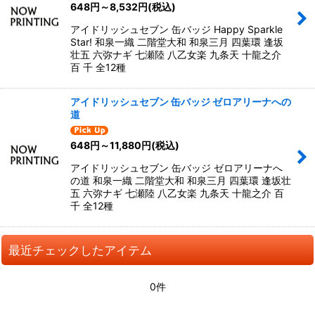
648
円
～8,532
円
(税込)
アイドリッシュセブン 缶バッジ Happy Sparkle
Star! 和泉一織 二階堂大和 和泉三月 四葉環 逢坂
壮五 六弥ナギ 七瀬陸 八乙女楽 九条天 十龍之介
百 千 全12種
アイドリッシュセブン 缶バッジ ゼロアリーナへの
道
648
円
～11,880
円
(税込)
アイドリッシュセブン 缶バッジ ゼロアリーナへ
の道 和泉一織 二階堂大和 和泉三月 四葉環 逢坂壮
五 六弥ナギ 七瀬陸 八乙女楽 九条天 十龍之介 百
千 全12種
最近チェックしたアイテム
0件