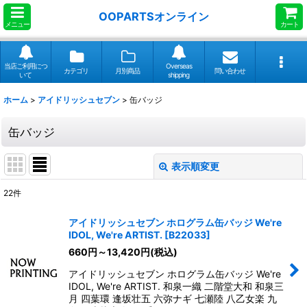
OOPARTSオンライン
メニュー
カート
当店ご利用につ
Overseas
カテゴリ
月別商品
問い合わせ
いて
shipping
ホーム
>
アイドリッシュセブン
>
缶バッジ
缶バッジ
表示順変更
閉じる
22
件
表示数
:
アイドリッシュセブン ホログラム缶バッジ We're
IDOL, We're ARTIST.
[
B22033
]
並び順
:
660
円
～13,420
円
(税込)
アイドリッシュセブン ホログラム缶バッジ We're
絞り込む
IDOL, We're ARTIST. 和泉一織 二階堂大和 和泉三
月 四葉環 逢坂壮五 六弥ナギ 七瀬陸 八乙女楽 九