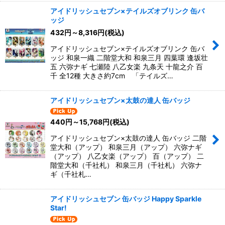
アイドリッシュセブン×テイルズオブリンク 缶バ
ッジ
432
円
～8,316
円
(税込)
アイドリッシュセブン×テイルズオブリンク 缶バ
ッジ 和泉一織 二階堂大和 和泉三月 四葉環 逢坂壮
五 六弥ナギ 七瀬陸 八乙女楽 九条天 十龍之介 百
千 全12種 大きさ約7cm 「テイルズ…
アイドリッシュセブン×太鼓の達人 缶バッジ
440
円
～15,768
円
(税込)
アイドリッシュセブン×太鼓の達人 缶バッジ 二階
堂大和（アップ） 和泉三月（アップ） 六弥ナギ
（アップ） 八乙女楽（アップ） 百（アップ） 二
階堂大和（千社札） 和泉三月（千社札） 六弥ナ
ギ（千社札…
アイドリッシュセブン 缶バッジ Happy Sparkle
Star!