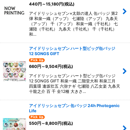
440
円
～15,180
円
(税込)
アイドリッシュセブン×太鼓の達人 缶バッジ 第2
弾 和泉一織（アップ） 七瀬陸（アップ） 九条天
（アップ） 千（アップ） 和泉一織（千社札） 七
瀬陸（千社札） 九条天（千社札） 千（千社札）
和…
アイドリッシュセブン ハート型ビッグ缶バッジ
12 SONGS GIFT
660
円
～9,504
円
(税込)
アイドリッシュセブン ハート型ビッグ缶バッジ
12 SONGS GIFT 和泉一織 二階堂大和 和泉三月
四葉環 逢坂壮五 六弥ナギ 七瀬陸 八乙女楽 九条天
十龍之介 百 千 全12種 大きさ…
アイドリッシュセブン 缶バッジ 24h Photogenic
Life
550
円
～8,800
円
(税込)