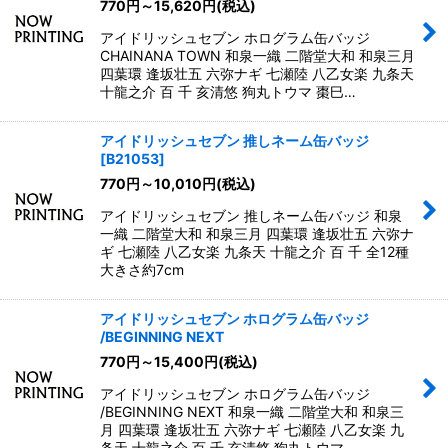
770
円
～15,620
円
(税込)
アイドリッシュセブン ホログラム缶バッジ
CHAINANA TOWN 和泉一織 二階堂大和 和泉三月
四葉環 逢坂壮五 六弥ナギ 七瀬陸 八乙女楽 九条天
十龍之介 百 千 亥清悠 狗丸トウマ 棗巳…
アイドリッシュセブン 推しネーム缶バッジ
[
B21053
]
770
円
～10,010
円
(税込)
アイドリッシュセブン 推しネーム缶バッジ 和泉
一織 二階堂大和 和泉三月 四葉環 逢坂壮五 六弥ナ
ギ 七瀬陸 八乙女楽 九条天 十龍之介 百 千 全12種
大きさ約7cm
アイドリッシュセブン ホログラム缶バッジ
/BEGINNING NEXT
770
円
～15,400
円
(税込)
アイドリッシュセブン ホログラム缶バッジ
/BEGINNING NEXT 和泉一織 二階堂大和 和泉三
月 四葉環 逢坂壮五 六弥ナギ 七瀬陸 八乙女楽 九
条天 十龍之介 百 千 亥清悠 狗丸トウマ …