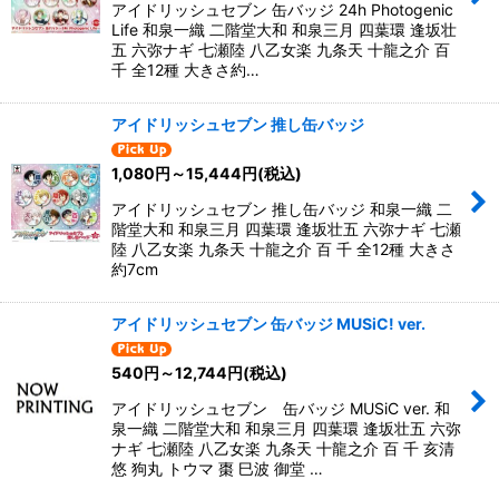
アイドリッシュセブン 缶バッジ 24h Photogenic
Life 和泉一織 二階堂大和 和泉三月 四葉環 逢坂壮
五 六弥ナギ 七瀬陸 八乙女楽 九条天 十龍之介 百
千 全12種 大きさ約…
アイドリッシュセブン 推し缶バッジ
1,080
円
～15,444
円
(税込)
アイドリッシュセブン 推し缶バッジ 和泉一織 二
階堂大和 和泉三月 四葉環 逢坂壮五 六弥ナギ 七瀬
陸 八乙女楽 九条天 十龍之介 百 千 全12種 大きさ
約7cm
アイドリッシュセブン 缶バッジ MUSiC! ver.
540
円
～12,744
円
(税込)
アイドリッシュセブン 缶バッジ MUSiC ver. 和
泉一織 二階堂大和 和泉三月 四葉環 逢坂壮五 六弥
ナギ 七瀬陸 八乙女楽 九条天 十龍之介 百 千 亥清
悠 狗丸 トウマ 棗 巳波 御堂 …