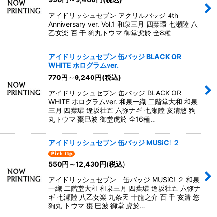
アイドリッシュセブン アクリルバッジ 4th
Anniversary ver. Vol.1 和泉三月 四葉環 七瀬陸 八
乙女楽 百 千 狗丸トウマ 御堂虎於 全8種
アイドリッシュセブン 缶バッジ BLACK OR
WHITE ホログラムver.
770
円
～9,240
円
(税込)
アイドリッシュセブン 缶バッジ BLACK OR
WHITE ホログラムver. 和泉一織 二階堂大和 和泉
三月 四葉環 逢坂壮五 六弥ナギ 七瀬陸 亥清悠 狗
丸トウマ 棗巳波 御堂虎於 全16種…
アイドリッシュセブン 缶バッジ MUSiC! ２
550
円
～12,430
円
(税込)
アイドリッシュセブン 缶バッジ MUSiC! ２ 和泉
一織 二階堂大和 和泉三月 四葉環 逢坂壮五 六弥ナ
ギ 七瀬陸 八乙女楽 九条天 十龍之介 百 千 亥清 悠
狗丸 トウマ 棗 巳波 御堂 虎於…