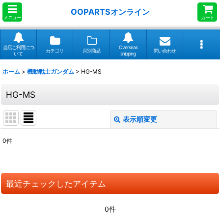
OOPARTSオンライン
メニュー
カート
当店ご利用につ
Overseas
カテゴリ
月別商品
問い合わせ
いて
shipping
ホーム
>
機動戦士ガンダム
>
HG-MS
HG-MS
表示順変更
閉じる
0
件
表示数
:
並び順
:
最近チェックしたアイテム
絞り込む
0件