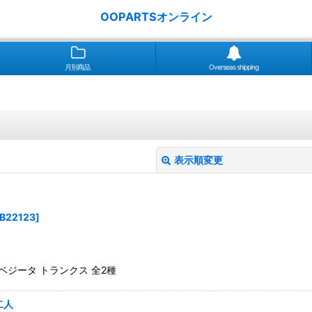
OOPARTSオンライン
月別商品
Overseas shipping
表示順変更
B22123
]
 ベジータ トランクス 全2種
絞り込む
二人