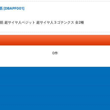
筋
[
DBAPF001
]
筋 超サイヤ人ベジット 超サイヤ人３ゴテンクス 全2種
0件