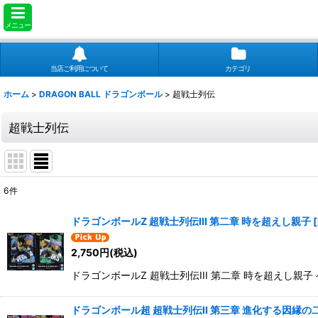
メニュー
当店ご利用について
カテゴリ
ホーム
>
DRAGON BALL ドラゴンボール
>
超戦士列伝
超戦士列伝
6
件
表示数
:
ドラゴンボールZ 超戦士列伝III 第二章 時を超えし親子
[
並び順
:
2,750
円
(税込)
ドラゴンボールZ 超戦士列伝III 第二章 時を超えし親子
ドラゴンボール超 超戦士列伝II 第三章 進化する因縁の