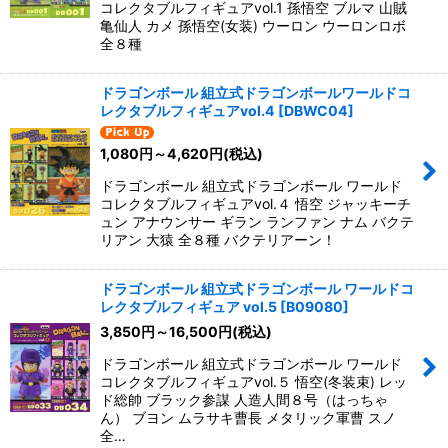
コレクタブルフィギュアvol.1 孫悟空 ブルマ 山賊
亀仙人 カメ 孫悟空(女装) ウーロン ウーロンロボ
全８種
ドラゴンボール 組立式ドラゴンボールワールドコ
レクタブルフィギュアvol.4
[
DBWC04
]
1,080
円
～4,620
円
(税込)
ドラゴンボール 組立式ドラゴンボール ワールド
コレクタブルフィギュアvol.４ 悟空 ジャッキーチ
ュン アナウンサー ギラン ランファン ナム バクテ
リアン 大猿 全８種 バクテリアーン！
ドラゴンボール 組立式ドラゴンボール ワールドコ
レクタブルフィギュア vol.5
[
B09080
]
3,850
円
～16,500
円
(税込)
ドラゴンボール 組立式ドラゴンボール ワールド
コレクタブルフィギュアvol.５ 悟空(冬装束) レッ
ド総帥 ブラック参謀 人造人間８号（はっちゃ
ん） ブヨン ムラサキ曹長 メタリック軍曹 スノ
全…