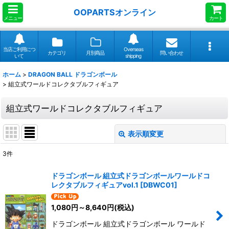
OOPARTSオンライン
メニュー
カート
当店ご利用につ
Overseas
カテゴリ
月別商品
問い合わせ
いて
shipping
ホーム
>
DRAGON BALL ドラゴンボール
>
組立式ワールドコレクタブルフィギュア
組立式ワールドコレクタブルフィギュア
表示順変更
閉じる
3
件
表示数
:
ドラゴンボール 組立式ドラゴンボールワールドコ
レクタブルフィギュアvol.1
[
DBWC01
]
並び順
:
1,080
円
～8,640
円
(税込)
絞り込む
ドラゴンボール 組立式ドラゴンボール ワールド