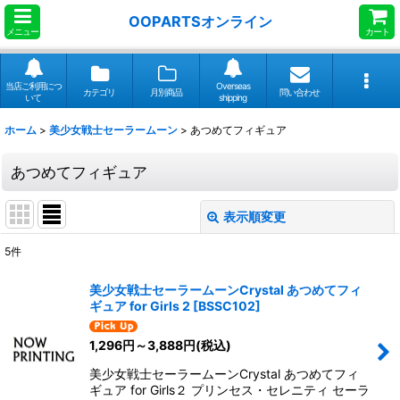
OOPARTSオンライン
メニュー
カート
当店ご利用につ
Overseas
カテゴリ
月別商品
問い合わせ
いて
shipping
ホーム
>
美少女戦士セーラームーン
>
あつめてフィギュア
あつめてフィギュア
表示順変更
閉じる
5
件
表示数
:
美少女戦士セーラームーンCrystal あつめてフィ
ギュア for Girls 2
[
BSSC102
]
並び順
:
1,296
円
～3,888
円
(税込)
絞り込む
美少女戦士セーラームーンCrystal あつめてフィ
ギュア for Girls２ プリンセス・セレニティ セーラ