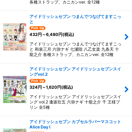
各種ストラップ、カニカンver. 全12種
アイドリッシュセブン つまんでつなげてますこっ
と
432
円
～6,480
円
(税込)
アイドリッシュセブン つまんでつなげてますこっ
と 和泉三月 六弥ナギ 七瀬陸 八乙女楽 九条天 十
龍之介 各種ストラップ、カニカンver. 全12種
アイドリッシュセブン アイドリッシュセブンスイ
ングvol.2
324
円
～1,620
円
(税込)
アイドリッシュセブン アイドリッシュセブンスイ
ング vol.2 逢坂壮五 六弥ナギ 十龍之介 千 王様プ
リン 全5種
アイドリッシュセブン カプセルラバーマスコット
Alice Day I