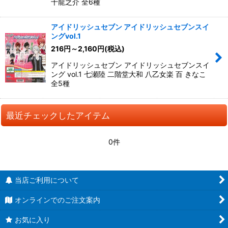
十龍之介 全6種
アイドリッシュセブン アイドリッシュセブンスイ
ングvol.1
216
円
～2,160
円
(税込)
アイドリッシュセブン アイドリッシュセブンスイ
ング vol.1 七瀬陸 二階堂大和 八乙女楽 百 きなこ
全5種
最近チェックしたアイテム
0件
当店ご利用について
オンラインでのご注文案内
お気に入り