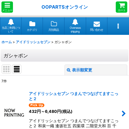
OOPARTSオンライン
メニュー
カート
当店ご利用につ
Overseas
カテゴリ
月別商品
問い合わせ
いて
shipping
ホーム
>
アイドリッシュセブン
>
ガシャポン
ガシャポン
表示順変更
閉じる
7
件
表示数
:
アイドリッシュセブン つまんでつなげてますこっ
と２
並び順
:
432
円
～6,480
円
(税込)
絞り込む
アイドリッシュセブン つまんでつなげてますこっ
と２ 和泉一織 逢坂壮五 四葉環 二階堂大和 百 千