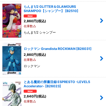
らんま1/2 GLITTER＆GLAMOURS
SHAMPOO【シャンプー】
[
B2510
]
2,860
円
(税込)
在庫数△
らんま1/2 シャンプー
ロックマン Grandista ROCKMAN
[
B26031
]
2,860
円
(税込)
在庫数△
ロックマン
とある魔術の禁書目録 ESPRESTO -LEVEL5
Accelerator-
[
B26023
]
2,640
円
(税込)
在庫数△