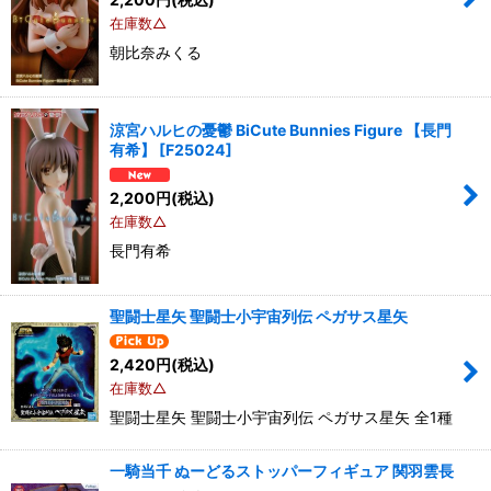
在庫数△
朝比奈みくる
涼宮ハルヒの憂鬱 BiCute Bunnies Figure 【長門
有希】
[
F25024
]
2,200
円
(税込)
在庫数△
長門有希
聖闘士星矢 聖闘士小宇宙列伝 ペガサス星矢
2,420
円
(税込)
在庫数△
聖闘士星矢 聖闘士小宇宙列伝 ペガサス星矢 全1種
一騎当千 ぬーどるストッパーフィギュア 関羽雲長