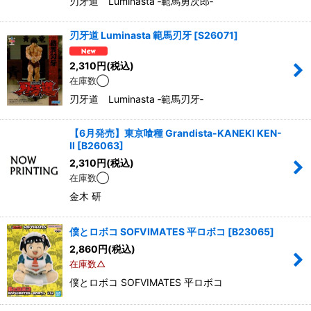
刃牙道 Luminasta ‐範馬勇次郎‐
刃牙道 Luminasta 範馬刃牙
[
S26071
]
2,310
円
(税込)
在庫数◯
刃牙道 Luminasta ‐範馬刃牙‐
【6月発売】東京喰種 Grandista-KANEKI KEN-
II
[
B26063
]
2,310
円
(税込)
在庫数◯
金木 研
僕とロボコ SOFVIMATES 平ロボコ
[
B23065
]
2,860
円
(税込)
在庫数△
僕とロボコ SOFVIMATES 平ロボコ