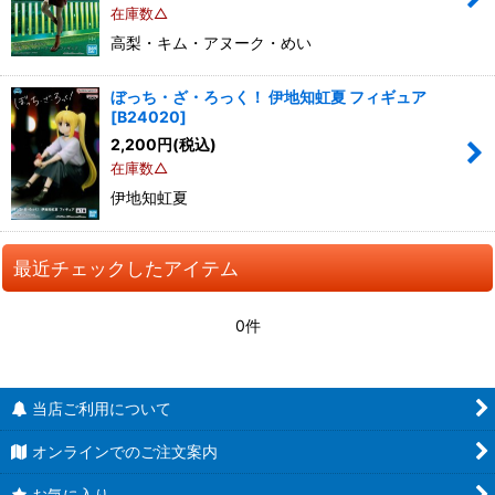
在庫数△
高梨・キム・アヌーク・めい
ぼっち・ざ・ろっく！ 伊地知虹夏 フィギュア
[
B24020
]
2,200
円
(税込)
在庫数△
伊地知虹夏
最近チェックしたアイテム
0件
当店ご利用について
オンラインでのご注文案内
お気に入り