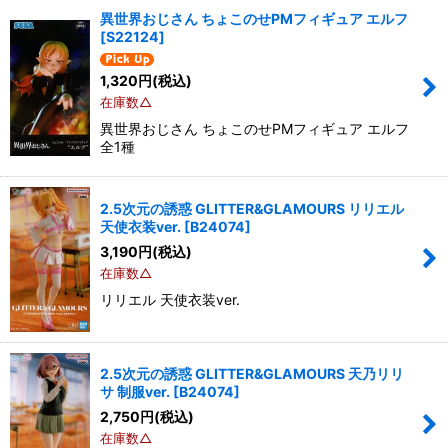
異世界おじさん ちょこのせPMフィギュア エルフ
[
S22124
]
1,320
円
(税込)
在庫数△
異世界おじさん ちょこのせPMフィギュア エルフ
全1種
2.5次元の誘惑 GLITTER&GLAMOURS リリエル
天使衣装ver.
[
B24074
]
3,190
円
(税込)
在庫数△
リリエル 天使衣装ver.
2.5次元の誘惑 GLITTER&GLAMOURS 天乃リリ
サ 制服ver.
[
B24074
]
2,750
円
(税込)
在庫数△