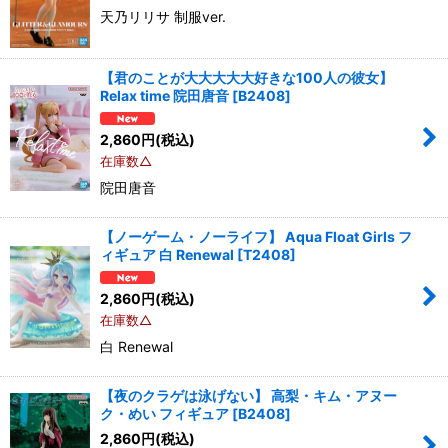
天乃リリサ 制服ver.
【君のことが大大大大大好きな100人の彼女】
Relax time 院田唐音
[
B2408
]
2,860
円
(税込)
在庫数△
院田唐音
【ノーゲーム・ノーライフ】 Aqua Float Girls フ
ィギュア 白 Renewal
[
T2408
]
2,860
円
(税込)
在庫数△
白 Renewal
【夜のクラゲは泳げない】 高梨・キム・アヌー
ク・めい フィギュア
[
B2408
]
2,860
円
(税込)