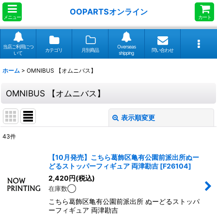
OOPARTSオンライン
メニュー
カート
当店ご利用につ
Overseas
カテゴリ
月別商品
問い合わせ
いて
shipping
ホーム
>
OMNIBUS 【オムニバス】
OMNIBUS 【オムニバス】
表示順変更
閉じる
43
件
表示数
:
【10月発売】こちら葛飾区亀有公園前派出所ぬー
どるストッパーフィギュア 両津勘吉
[
F26104
]
並び順
:
2,420
円
(税込)
在庫数◯
絞り込む
こちら葛飾区亀有公園前派出所 ぬーどるストッパ
ーフィギュア 両津勘吉