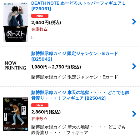
DEATH NOTE ぬーどるストッパーフィギュア L
[
F26061
]
2,640
円
(税込)
在庫数△
L
賭博黙示録カイジ 限定ジャンケン・Eカード
[
B25042
]
1,980
円
～2,750
円
(税込)
賭博黙示録カイジ 限定ジャンケン・Eカード
賭博黙示録カイジ 摩天の地獄・・・・ どこでも鉄
骨渡り・・・！フィギュア
[
B25042
]
2,860
円
(税込)
在庫数△
賭博黙示録カイジ 摩天の地獄・・・・ どこでも
鉄骨渡り・・・！フィギュア