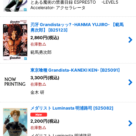
とある魔術の禁書目録 ESPRESTO -LEVEL5
Accelerator- アクセラレータ
刃牙 Grandistaッッ? -HANMA YUJIRO- 【範馬
勇次郎】
[
B25123
]
2,860
円
(税込)
在庫数△
範馬勇次郎
東京喰種 Grandista-KANEKI KEN-
[
B25091
]
3,300
円
(税込)
在庫数△
金木 研
メダリスト Luminasta 明浦路司
[
S25082
]
2,200
円
(税込)
在庫数△
メダリスト Luminasta 明浦路司