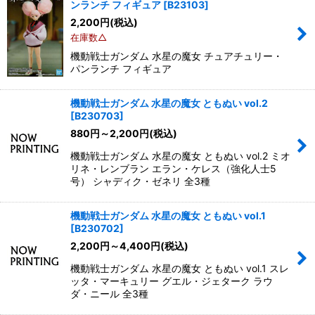
ンランチ フィギュア
[
B23103
]
2,200
円
(税込)
在庫数△
機動戦士ガンダム 水星の魔女 チュアチュリー・
パンランチ フィギュア
機動戦士ガンダム 水星の魔女 ともぬい vol.2
[
B230703
]
880
円
～2,200
円
(税込)
機動戦士ガンダム 水星の魔女 ともぬい vol.2 ミオ
リネ・レンブラン エラン・ケレス（強化人士5
号） シャディク・ゼネリ 全3種
機動戦士ガンダム 水星の魔女 ともぬい vol.1
[
B230702
]
2,200
円
～4,400
円
(税込)
機動戦士ガンダム 水星の魔女 ともぬい vol.1 スレ
ッタ・マーキュリー グエル・ジェターク ラウ
ダ・ニール 全3種