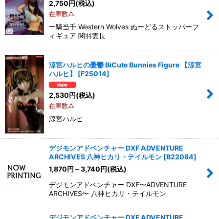
2,750
円
(税込)
在庫数△
一騎当千 Western Wolves ぬーどるストッパーフ
ィギュア 関羽雲長
涼宮ハルヒの憂鬱 BiCute Bunnies Figure 【涼宮
ハルヒ】
[
F25014
]
2,530
円
(税込)
在庫数△
涼宮ハルヒ
デジモンアドベンチャー DXF ADVENTURE
ARCHIVES 八神ヒカリ・テイルモン
[
B22084
]
1,870
円
～3,740
円
(税込)
デジモンアドベンチャー DXF〜ADVENTURE
ARCHIVES〜 八神ヒカリ・テイルモン
デジモンアドベンチャー DXF ADVENTURE