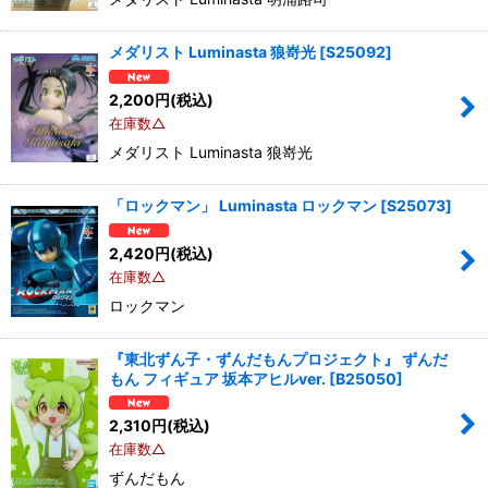
メダリスト Luminasta 狼嵜光
[
S25092
]
2,200
円
(税込)
在庫数△
メダリスト Luminasta 狼嵜光
「ロックマン」 Luminasta ロックマン
[
S25073
]
2,420
円
(税込)
在庫数△
ロックマン
『東北ずん子・ずんだもんプロジェクト』 ずんだ
もん フィギュア 坂本アヒルver.
[
B25050
]
2,310
円
(税込)
在庫数△
ずんだもん