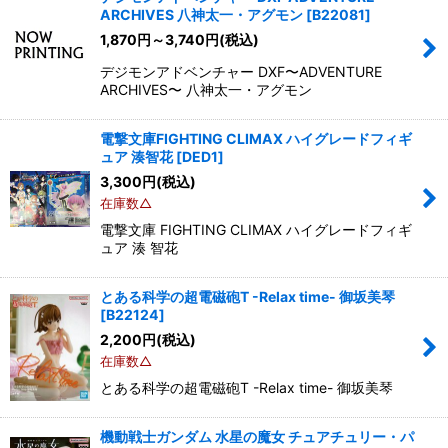
ARCHIVES 八神太一・アグモン
[
B22081
]
1,870
円
～3,740
円
(税込)
デジモンアドベンチャー DXF〜ADVENTURE
ARCHIVES〜 八神太一・アグモン
電撃文庫FIGHTING CLIMAX ハイグレードフィギ
ュア 湊智花
[
DED1
]
3,300
円
(税込)
在庫数△
電撃文庫 FIGHTING CLIMAX ハイグレードフィギ
ュア 湊 智花
とある科学の超電磁砲T -Relax time- 御坂美琴
[
B22124
]
2,200
円
(税込)
在庫数△
とある科学の超電磁砲T -Relax time- 御坂美琴
機動戦士ガンダム 水星の魔女 チュアチュリー・パ