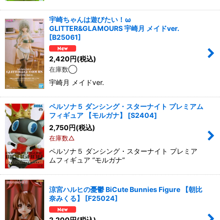
宇崎ちゃんは遊びたい！ω
GLITTER&GLAMOURS 宇崎月 メイドver.
[
B25061
]
2,420
円
(税込)
在庫数◯
宇崎月 メイドver.
ペルソナ５ ダンシング・スターナイト プレミアム
フィギュア 【モルガナ】
[
S2404
]
2,750
円
(税込)
在庫数△
ペルソナ５ ダンシング・スターナイト プレミア
ムフィギュア “モルガナ”
涼宮ハルヒの憂鬱 BiCute Bunnies Figure 【朝比
奈みくる】
[
F25024
]
2,200
円
(税込)