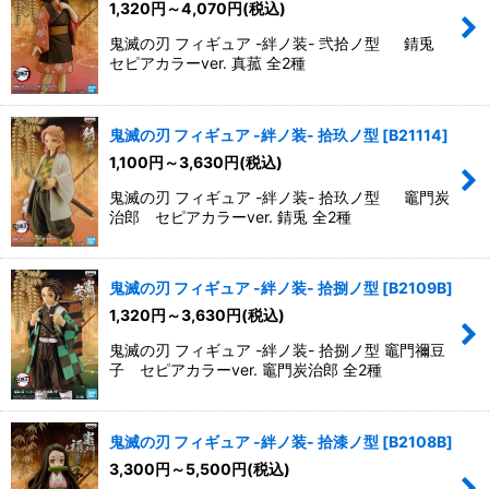
1,320
円
～4,070
円
(税込)
鬼滅の刃 フィギュア -絆ノ装- 弐拾ノ型 錆兎
セピアカラーver. 真菰 全2種
鬼滅の刃 フィギュア -絆ノ装- 拾玖ノ型
[
B21114
]
1,100
円
～3,630
円
(税込)
鬼滅の刃 フィギュア -絆ノ装- 拾玖ノ型 竈門炭
治郎 セピアカラーver. 錆兎 全2種
鬼滅の刃 フィギュア -絆ノ装- 拾捌ノ型
[
B2109B
]
1,320
円
～3,630
円
(税込)
鬼滅の刃 フィギュア -絆ノ装- 拾捌ノ型 竈門禰豆
子 セピアカラーver. 竈門炭治郎 全2種
鬼滅の刃 フィギュア -絆ノ装- 拾漆ノ型
[
B2108B
]
3,300
円
～5,500
円
(税込)