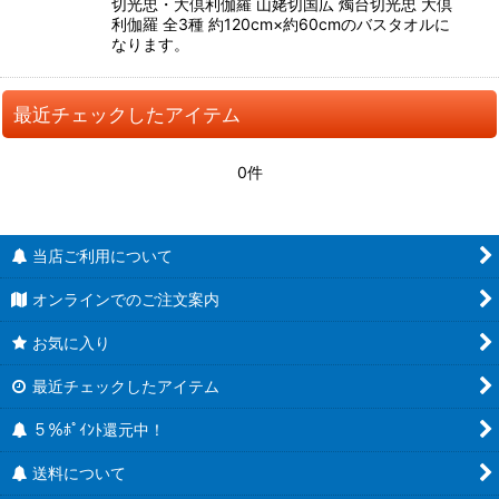
切光忠・大倶利伽羅 山姥切国広 燭台切光忠 大倶
利伽羅 全3種 約120cm×約60cmのバスタオルに
なります。
最近チェックしたアイテム
0件
当店ご利用について
オンラインでのご注文案内
お気に入り
最近チェックしたアイテム
５％ﾎﾟｲﾝﾄ還元中！
送料について