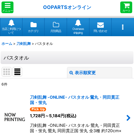
OOPARTSオンライン
メニュー
カート
当店ご利用につ
Overseas
カテゴリ
月別商品
問い合わせ
いて
shipping
ホーム
>
刀剣乱舞
>
バスタオル
バスタオル
表示順変更
閉じる
6
件
表示数
:
刀剣乱舞 -ONLINE- バスタオル 鶯丸・同田貫正
国・蛍丸
並び順
:
1,728
円
～5,184
円
(税込)
絞り込む
刀剣乱舞 -ONLINE- バスタオル 鶯丸・同田貫正
国・蛍丸 鶯丸 同田貫正国 蛍丸 全3種 約120cm×