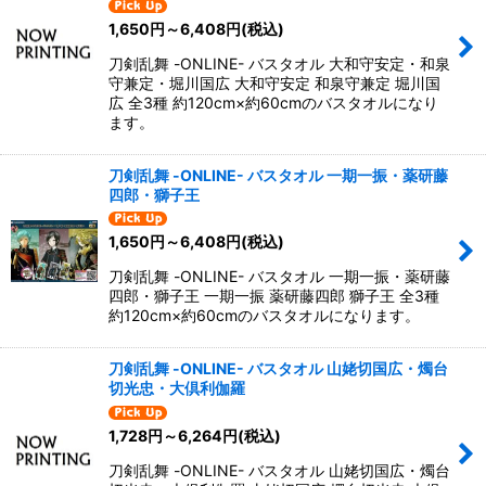
1,650
円
～6,408
円
(税込)
刀剣乱舞 -ONLINE- バスタオル 大和守安定・和泉
守兼定・堀川国広 大和守安定 和泉守兼定 堀川国
広 全3種 約120cm×約60cmのバスタオルになり
ます。
刀剣乱舞 -ONLINE- バスタオル 一期一振・薬研藤
四郎・獅子王
1,650
円
～6,408
円
(税込)
刀剣乱舞 -ONLINE- バスタオル 一期一振・薬研藤
四郎・獅子王 一期一振 薬研藤四郎 獅子王 全3種
約120cm×約60cmのバスタオルになります。
刀剣乱舞 -ONLINE- バスタオル 山姥切国広・燭台
切光忠・大倶利伽羅
1,728
円
～6,264
円
(税込)
刀剣乱舞 -ONLINE- バスタオル 山姥切国広・燭台