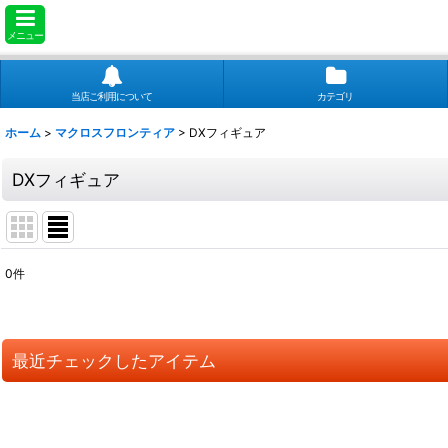
メニュー
当店ご利用について
カテゴリ
ホーム
>
マクロスフロンティア
>
DXフィギュア
DXフィギュア
0
件
表示数
:
並び順
:
最近チェックしたアイテム