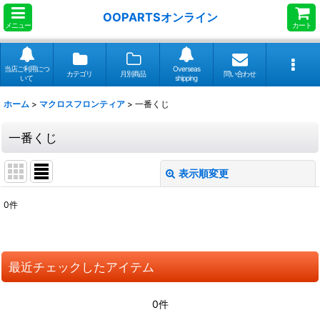
OOPARTSオンライン
メニュー
カート
当店ご利用につ
Overseas
カテゴリ
月別商品
問い合わせ
いて
shipping
ホーム
>
マクロスフロンティア
>
一番くじ
一番くじ
表示順変更
閉じる
0
件
表示数
:
並び順
:
最近チェックしたアイテム
絞り込む
0件