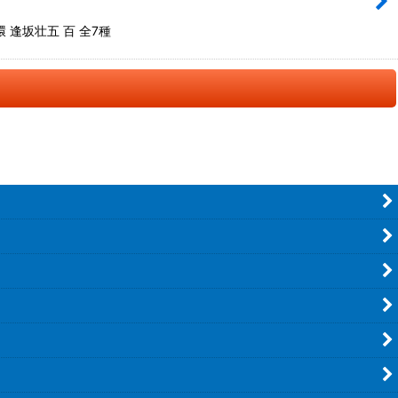
 逢坂壮五 百 全7種