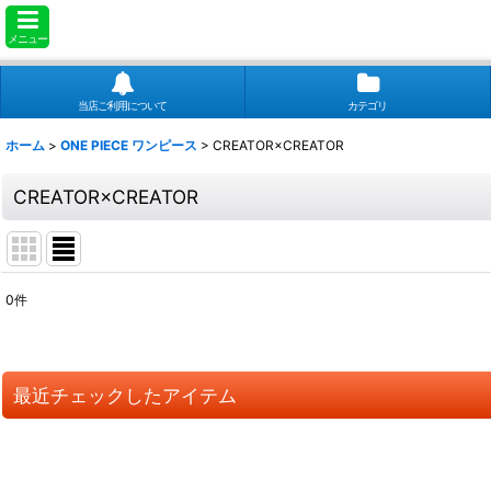
メニュー
当店ご利用について
カテゴリ
ホーム
>
ONE PIECE ワンピース
>
CREATOR×CREATOR
CREATOR×CREATOR
0
件
表示数
:
並び順
:
最近チェックしたアイテム