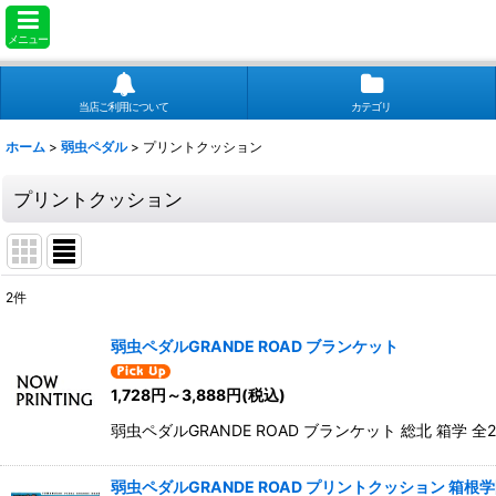
メニュー
当店ご利用について
カテゴリ
ホーム
>
弱虫ペダル
>
プリントクッション
プリントクッション
2
件
表示数
:
弱虫ペダルGRANDE ROAD ブランケット
並び順
:
1,728
円
～3,888
円
(税込)
弱虫ペダルGRANDE ROAD ブランケット 総北 箱学
弱虫ペダルGRANDE ROAD プリントクッション 箱根