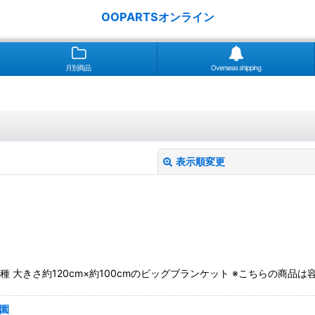
OOPARTSオンライン
月別商品
Overseas shipping
表示順変更
 全2種 大きさ約120cm×約100cmのビッグブランケット ※こちらの
絞り込む
学園