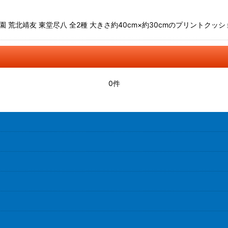
学園 荒北靖友 東堂尽八 全2種 大きさ約40cm×約30cmのプリントクッシ
0件