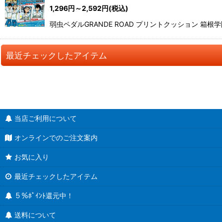
1,296
円
～2,592
円
(税込)
弱虫ペダルGRANDE ROAD プリントクッション 箱根
最近チェックしたアイテム
当店ご利用について
オンラインでのご注文案内
お気に入り
最近チェックしたアイテム
５％ﾎﾟｲﾝﾄ還元中！
送料について