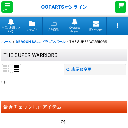
OOPARTSオンライン
メニュー
カート
当店ご利用につ
Overseas
カテゴリ
月別商品
問い合わせ
いて
shipping
ホーム
>
DRAGON BALL ドラゴンボール
>
THE SUPER WARRIORS
THE SUPER WARRIORS
表示順変更
閉じる
0
件
表示数
:
並び順
:
最近チェックしたアイテム
絞り込む
0件