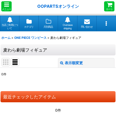
OOPARTSオンライン
メニュー
カート
当店ご利用につ
Overseas
カテゴリ
月別商品
問い合わせ
いて
shipping
ホーム
>
ONE PIECE ワンピース
>
麦わら劇場フィギュア
麦わら劇場フィギュア
表示順変更
閉じる
0
件
表示数
:
並び順
:
最近チェックしたアイテム
絞り込む
0件