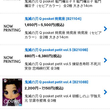
鬼滅の刃 Q posket 竈門禰豆子 II 竈門禰豆子 竈門
禰豆子（セピアカラー） 全2種 大きさ14cm
鬼滅の刃 Q posket 猗窩座
[
B21104
]
1,650
円
～5,500
円
(税込)
鬼滅の刃 Q posket 猗窩座 猗窩座 猗窩座（セピア
カラー） 全2種 大きさ14cm
鬼滅の刃 Q posket petit vol.5
[
B2109B
]
880
円
～6,380
円
(税込)
鬼滅の刃 Q posket petit vol.5 煉獄杏寿郎 不死川
実弥 悲鳴嶼行冥 全3種
鬼滅の刃 Q posket petit vol.4
[
B2108B
]
2,200
円
～7,150
円
(税込)
鬼滅の刃 Q posket petit vol.4 胡蝶しのぶ 宇髄天
元 甘露寺蜜璃 全3種