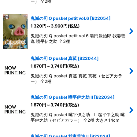
ー） 全2種
鬼滅の刃 Q posket petit vol.6
[
B22054
]
1,320
円
～3,960
円
(税込)
鬼滅の刃 Q posket petit vol.6 竈門炭治郎 我妻善
逸 嘴平伊之助 全3種
鬼滅の刃 Q posket 真菰
[
B22044
]
1,870
円
～3,740
円
(税込)
鬼滅の刃 Q posket 真菰 真菰 真菰（セピアカラ
ー） 全2種
鬼滅の刃 Q posket 嘴平伊之助 II
[
B22034
]
1,870
円
～3,740
円
(税込)
鬼滅の刃 Q posket 嘴平伊之助 II 嘴平伊之助 嘴
平伊之助（セピアカラー） 全2種 大きさ14cm
鬼滅の刃 Q posket 我妻善逸 II
[
B22024
]