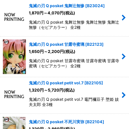
鬼滅の刃 Q posket 鬼舞辻無惨
[
B23024
]
1,870
円
～4,070
円
(税込)
鬼滅の刃 Q posket 鬼舞辻無惨 鬼舞辻無惨 鬼舞辻
無惨（セピアカラー） 全2種
鬼滅の刃 Q posket 甘露寺蜜璃
[
B22123
]
1,650
円
～2,200
円
(税込)
鬼滅の刃 Q posket 甘露寺蜜璃 甘露寺蜜璃 甘露寺
蜜璃（セピアカラー） 全2種
鬼滅の刃 Q posket petit vol.7
[
B22105
]
1,320
円
～5,720
円
(税込)
鬼滅の刃 Q posket petit vol.7 竈門禰豆子 堕姫 妓
夫太郎 全3種
鬼滅の刃 Q posket 不死川実弥
[
B22104
]
1,320
円
～2,860
円
(税込)