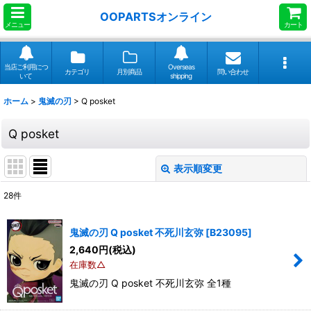
OOPARTSオンライン
メニュー
カート
当店ご利用につ
Overseas
カテゴリ
月別商品
問い合わせ
いて
shipping
ホーム
>
鬼滅の刃
>
Q posket
Q posket
表示順変更
閉じる
28
件
表示数
:
鬼滅の刃 Q posket 不死川玄弥
[
B23095
]
並び順
:
2,640
円
(税込)
在庫数△
鬼滅の刃 Q posket 不死川玄弥 全1種
絞り込む