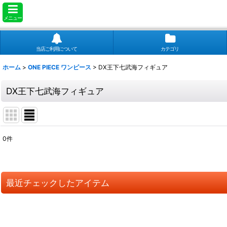
メニュー
当店ご利用について
カテゴリ
ホーム
>
ONE PIECE ワンピース
>
DX王下七武海フィギュア
DX王下七武海フィギュア
0
件
表示数
:
並び順
:
最近チェックしたアイテム