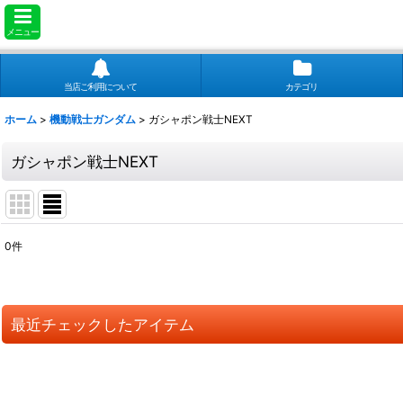
メニュー
当店ご利用について
カテゴリ
ホーム
>
機動戦士ガンダム
>
ガシャポン戦士NEXT
ガシャポン戦士NEXT
0
件
表示数
:
並び順
:
最近チェックしたアイテム