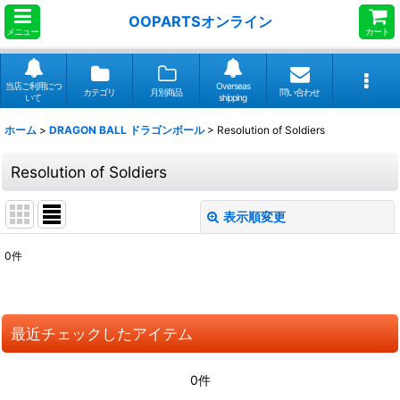
OOPARTSオンライン
メニュー
カート
当店ご利用につ
Overseas
カテゴリ
月別商品
問い合わせ
いて
shipping
ホーム
>
DRAGON BALL ドラゴンボール
>
Resolution of Soldiers
Resolution of Soldiers
表示順変更
閉じる
0
件
表示数
:
並び順
:
最近チェックしたアイテム
絞り込む
0件