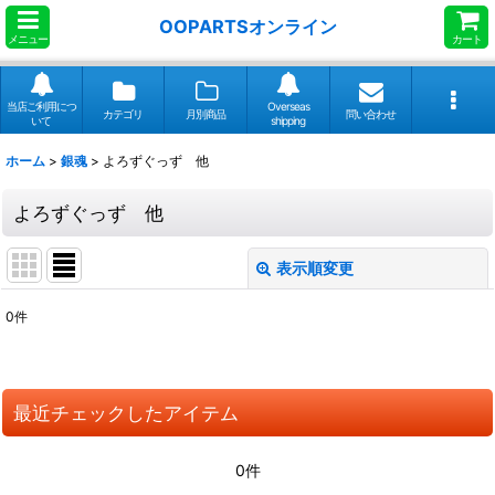
OOPARTSオンライン
メニュー
カート
当店ご利用につ
Overseas
カテゴリ
月別商品
問い合わせ
いて
shipping
ホーム
>
銀魂
>
よろずぐっず 他
よろずぐっず 他
表示順変更
閉じる
0
件
表示数
:
並び順
:
最近チェックしたアイテム
絞り込む
0件