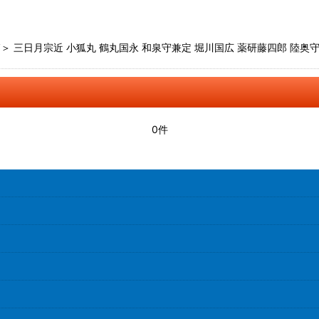
＞ 三日月宗近 小狐丸 鶴丸国永 和泉守兼定 堀川国広 薬研藤四郎 陸奥守
0件