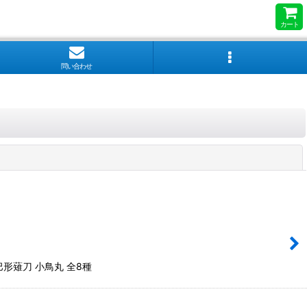
カート
問い合わせ
閉じる
巴形薙刀 小鳥丸 全8種