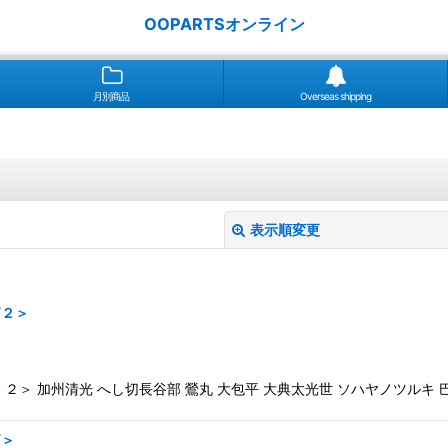
OOPARTSオンライン
月別商品
Overseas shipping
表示順変更
篇２＞
 ２＞ 加州清光 へし切長谷部 鶯丸 大包平 大典太光世 ソハヤノツルキ 
絞り込む
篇＞