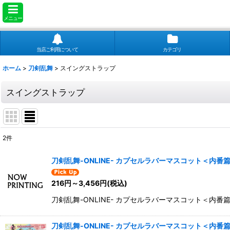
メニュー
当店ご利用について
カテゴリ
ホーム
>
刀剣乱舞
>
スイングストラップ
スイングストラップ
2
件
表示数
:
刀剣乱舞-ONLINE- カプセルラバーマスコット＜内番
並び順
:
216
円
～3,456
円
(税込)
刀剣乱舞-ONLINE- カプセルラバーマスコット＜内番篇
刀剣乱舞-ONLINE- カプセルラバーマスコット＜内番