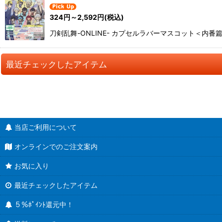
324
円
～2,592
円
(税込)
刀剣乱舞-ONLINE- カプセルラバーマスコット＜内番篇
最近チェックしたアイテム
当店ご利用について
オンラインでのご注文案内
お気に入り
最近チェックしたアイテム
５％ﾎﾟｲﾝﾄ還元中！