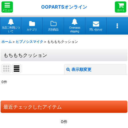
OOPARTSオンライン
メニュー
カート
当店ご利用につ
Overseas
カテゴリ
月別商品
問い合わせ
いて
shipping
ホーム
>
ヒプノシスマイク
>
もちもちクッション
もちもちクッション
表示順変更
閉じる
0
件
表示数
:
並び順
:
最近チェックしたアイテム
絞り込む
0件