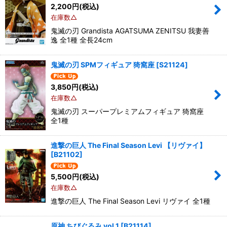
2,200
円
(税込)
在庫数△
鬼滅の刃 Grandista AGATSUMA ZENITSU 我妻善
逸 全1種 全長24cm
鬼滅の刃 SPMフィギュア 猗窩座
[
S21124
]
3,850
円
(税込)
在庫数△
鬼滅の刃 スーパープレミアムフィギュア 猗窩座
全1種
進撃の巨人 The Final Season Levi 【リヴァイ】
[
B21102
]
5,500
円
(税込)
在庫数△
進撃の巨人 The Final Season Levi リヴァイ 全1種
原神 ちびぐるみ vol.1
[
B21114
]