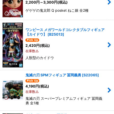
2,200
円
～3,300
円
(税込)
ゲゲゲの鬼太郎 Q posket ねこ娘 全2種
ワンピース メガワールドコレクタブルフィギュア
【カイドウ】
[
B25013
]
2,420
円
(税込)
在庫数△
人獣型のカイドウ
鬼滅の刃 SPMフィギュア 冨岡義勇
[
S22065
]
4,190
円
(税込)
在庫数△
鬼滅の刃 スーパープレミアムフィギュア 冨岡義
勇 全1種