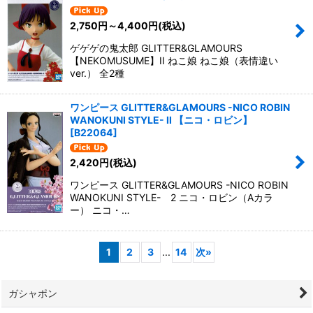
2,750
円
～4,400
円
(税込)
ゲゲゲの鬼太郎 GLITTER&GLAMOURS
【NEKOMUSUME】II ねこ娘 ねこ娘（表情違い
ver.） 全2種
ワンピース GLITTER&GLAMOURS -NICO ROBIN
WANOKUNI STYLE- II 【ニコ・ロビン】
[
B22064
]
2,420
円
(税込)
ワンピース GLITTER&GLAMOURS -NICO ROBIN
WANOKUNI STYLE- 2 ニコ・ロビン（Aカラ
ー） ニコ・…
1
2
3
...
14
次
»
ガシャポン