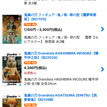
累 全3種
鬼滅の刃 フィギュア -鬼ノ装- 肆の型【魘夢猗窩
座】
[
B21105
]
1,100
円
～3,300
円
(税込)
鬼滅の刃 フィギュア -鬼ノ装- 肆の型 魘夢【セ
ピアカラー】 猗窩座 全2種
鬼滅の刃 Grandista AHASHIBIRA INOSUKE【嘴
平伊之助】
[
B22024
]
4,290
円
(税込)
在庫数△
鬼滅の刃 Grandista HASHIBIRA INOSUKE 嘴平伊
之助 全1種 全長24cm
鬼滅の刃 Grandista AGATSUMA ZENITSU【我
妻善逸】
[
B2109B
]