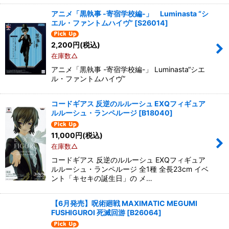
アニメ「黒執事 -寄宿学校編-」 Luminasta “シ
エル・ファントムハイヴ”
[
S26014
]
2,200
円
(税込)
在庫数△
アニメ「黒執事 -寄宿学校編-」 Luminasta“シエ
ル・ファントムハイヴ”
コードギアス 反逆のルルーシュ EXQフィギュア
ルルーシュ・ランペルージ
[
B18040
]
11,000
円
(税込)
在庫数△
コードギアス 反逆のルルーシュ EXQフィギュア
ルルーシュ・ランペルージ 全1種 全長23cm イベ
ント「キセキの誕生日」の メ…
【6月発売】呪術廻戦 MAXIMATIC MEGUMI
FUSHIGUROI 死滅回游
[
B26064
]