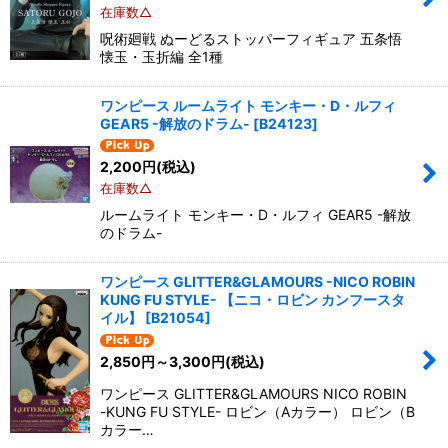
在庫数△
呪術廻戦 ぬーどるストッパーフィギュア 五条悟
懐玉・玉折編 全1種
ワンピース ルームライト モンキー・D・ルフィ
GEAR5 -解放のドラム-
[
B24123
]
2,200
円
(税込)
在庫数△
ルームライト モンキー・D・ルフィ GEAR5 -解放
のドラム-
ワンピース GLITTER&GLAMOURS -NICO ROBIN
KUNG FU STYLE- 【ニコ・ロビン カンフースタ
イル】
[
B21054
]
2,850
円
～3,300
円
(税込)
ワンピース GLITTER&GLAMOURS NICO ROBIN
-KUNG FU STYLE- ロビン（Aカラー） ロビン（B
カラー…