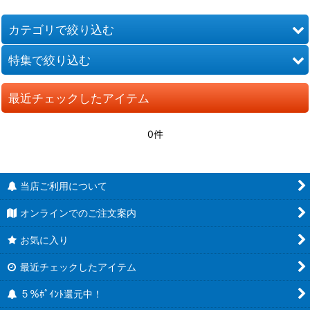
カテゴリで絞り込む
特集で絞り込む
DRAGON BALL ドラゴンボール
最近チェックしたアイテム
名探偵コナン
新規アップ
ONE PIECE ワンピース
26’04月発売商品
0件
鬼滅の刃
26’05月発売商品
当店ご利用について
忍たま乱太郎
26’06月発売商品
オンラインでのご注文案内
呪術廻戦
26’07月発売商品
お気に入り
ダンダダン
26’08月発売商品
最近チェックしたアイテム
葬送のフリーレン
26’09月発売商品
５％ﾎﾟｲﾝﾄ還元中！
HUNTER×HUNTER
26’10月発売商品