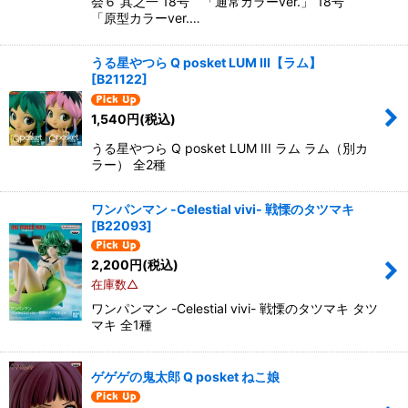
会６ 其之一 18号 「通常カラーver.」 18号
「原型カラーver.…
うる星やつら Q posket LUM III【ラム】
[
B21122
]
1,540
円
(税込)
うる星やつら Q posket LUM III ラム ラム（別カ
ラー） 全2種
ワンパンマン -Celestial vivi- 戦慄のタツマキ
[
B22093
]
2,200
円
(税込)
在庫数△
ワンパンマン -Celestial vivi- 戦慄のタツマキ タツ
マキ 全1種
ゲゲゲの鬼太郎 Q posket ねこ娘