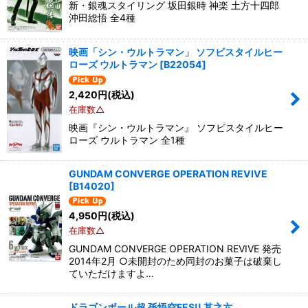
新・銀魂スタイリング 坂田銀時 神楽 土方十四郎
沖田総悟 全4種
映画「シン・ウルトラマン」 ソフビスタイルヒー
ローズ ウルトラマン
[
B22054
]
2,420
円
(税込)
在庫数△
映画『シン・ウルトラマン』 ソフビスタイルヒー
ローズ ウルトラマン 全1種
GUNDAM CONVERGE OPERATION REVIVE
[
B14020
]
4,950
円
(税込)
在庫数△
GUNDAM CONVERGE OPERATION REVIVE 発売
2014年2月 ○未開封のため同封のお菓子は破棄し
ていただけますよ…
ドラゴンボール超 孫悟空FES!! 其之六