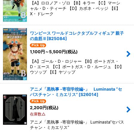
【A】ロロノア・ゾロ 【B】キラー 【C】マーシ
ャル・D・ティーチ 【D】カポネ・ベッジ 【E】
X・ドレーク
ワンピース ワールドコレクタブルフィギュア 親子
の血筋 II
[
B25084
]
1,100
円
～5,500
円
(税込)
【A】ゴール・D・ロジャー 【B】ポートガス・
D・エース 【C】ポートガス・D・ルージュ 【D】
ウソップ 【E】ヤソップ
アニメ「黒執事 -寄宿学校編-」 Luminasta “セ
バスチャン・ミカエリス”
[
S26014
]
2,200
円
(税込)
在庫数△
アニメ「黒執事 -寄宿学校編-」 Luminasta“セバス
チャン・ミカエリス”