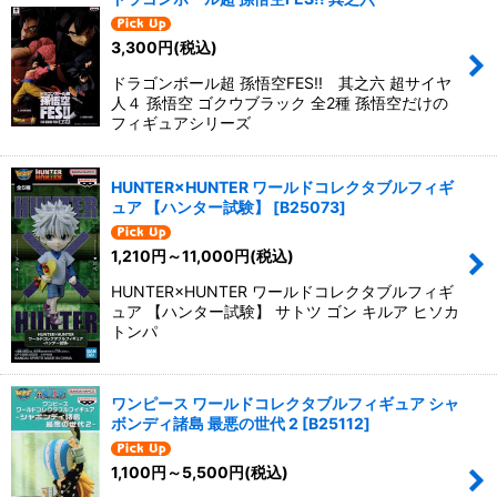
3,300
円
(税込)
ドラゴンボール超 孫悟空FES!! 其之六 超サイヤ
人４ 孫悟空 ゴクウブラック 全2種 孫悟空だけの
フィギュアシリーズ
HUNTER×HUNTER ワールドコレクタブルフィギ
ュア 【ハンター試験】
[
B25073
]
1,210
円
～11,000
円
(税込)
HUNTER×HUNTER ワールドコレクタブルフィギ
ュア 【ハンター試験】 サトツ ゴン キルア ヒソカ
トンパ
ワンピース ワールドコレクタブルフィギュア シャ
ボンディ諸島 最悪の世代 2
[
B25112
]
1,100
円
～5,500
円
(税込)