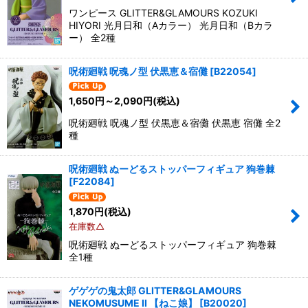
ワンピース GLITTER&GLAMOURS KOZUKI
HIYORI 光月日和（Aカラー） 光月日和（Bカラ
ー） 全2種
呪術廻戦 呪魂ノ型 伏黒恵＆宿儺
[
B22054
]
1,650
円
～2,090
円
(税込)
呪術廻戦 呪魂ノ型 伏黒恵＆宿儺 伏黒恵 宿儺 全2
種
呪術廻戦 ぬーどるストッパーフィギュア 狗巻棘
[
F22084
]
1,870
円
(税込)
在庫数△
呪術廻戦 ぬーどるストッパーフィギュア 狗巻棘
全1種
ゲゲゲの鬼太郎 GLITTER&GLAMOURS
NEKOMUSUME II 【ねこ娘】
[
B20020
]