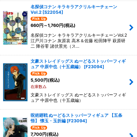
名探偵コナン キラキラアクリルキーチェーン
Vol.2
[
S22054
]
660
円
～1,760
円
(税込)
名探偵コナン キラキラアクリルキーチェーンVol.2
江戸川コナン 灰原哀 高木＆佐藤 松田陣平 萩原研
二 降谷零 諸伏景光（ス…
文豪ストレイドッグス ぬーどるストッパーフィギ
ュア 中原中也（十五歳編）
[
F23094
]
5,500
円
(税込)
在庫数△
文豪ストレイドッグス ぬーどるストッパーフィギ
ュア 中原中也（十五歳編）
呪術廻戦 ぬーどるストッパーフィギュア 【五条
悟】 懐玉・玉折編
[
F23094
]
7,700
円
(税込)