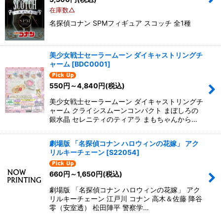
在庫数△
名探偵コナン SPMフィギュア スコッチ 全1種
美少女戦士セーラームーン ダイキャストリングチ
ャーム
[
BDC0001
]
550
円
～4,840
円
(税込)
美少女戦士セーラームーン ダイキャストリングチ
ャーム クライシスムーンコンパクト まぼしろの
銀水晶 セレニティのティアラ まもちゃんから…
劇場版 「名探偵コナン ハロウィンの花嫁」 アク
リルキーチェーン
[
S22054
]
660
円
～1,650
円
(税込)
劇場版 「名探偵コナン ハロウィンの花嫁」 アク
リルキーチェーン 江戸川 コナン 高木＆佐藤 降谷
零（安室透） 松田陣平 警察学…