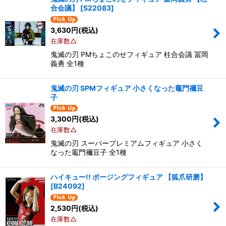
合会議】
[
S22083
]
3,630
円
(税込)
在庫数△
鬼滅の刃 PMちょこのせフィギュア 柱合会議 冨岡
義勇 全1種
鬼滅の刃 SPMフィギュア 小さくなった竈門禰豆
子
3,300
円
(税込)
在庫数△
鬼滅の刃 スーパープレミアムフィギュア 小さく
なった竈門禰豆子 全1種
ハイキュー!! ポージングフィギュア 【狐爪研磨】
[
B24092
]
2,530
円
(税込)
在庫数△