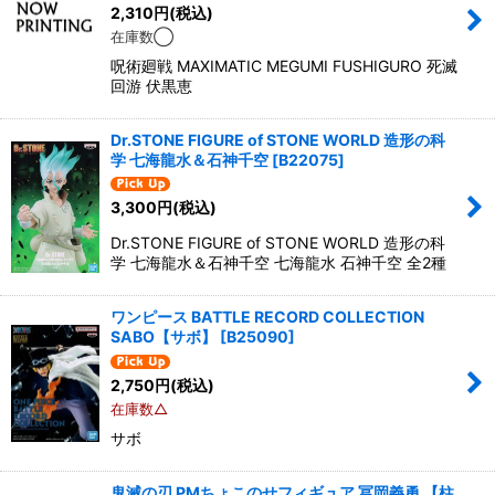
2,310
円
(税込)
在庫数◯
呪術廻戦 MAXIMATIC MEGUMI FUSHIGURO 死滅
回游 伏黒恵
Dr.STONE FIGURE of STONE WORLD 造形の科
学 七海龍水＆石神千空
[
B22075
]
3,300
円
(税込)
Dr.STONE FIGURE of STONE WORLD 造形の科
学 七海龍水＆石神千空 七海龍水 石神千空 全2種
ワンピース BATTLE RECORD COLLECTION
SABO【サボ】
[
B25090
]
2,750
円
(税込)
在庫数△
サボ
鬼滅の刃 PMちょこのせフィギュア 冨岡義勇 【柱