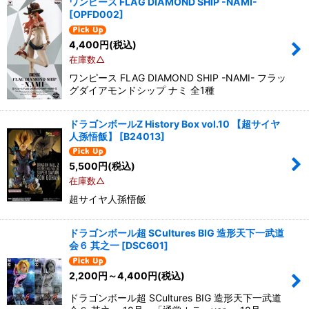
ワンピース FLAG DIAMOND SHIP -NAMI-
[
OPFD002
]
4,400
円
(税込)
在庫数△
ワンピース FLAG DIAMOND SHIP -NAMI- フラッ
グダイアモンドシップ ナミ 全1種
ドラゴンボールZ History Box vol.10 【超サイヤ
人孫悟飯】
[
B24013
]
5,500
円
(税込)
在庫数△
超サイヤ人孫悟飯
ドラゴンボール超 SCultures BIG 造形天下一武道
会６ 其之一
[
DSC601
]
2,200
円
～4,400
円
(税込)
ドラゴンボール超 SCultures BIG 造形天下一武道