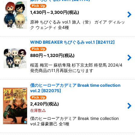
1,430
円
～3,300
円
(税込)
原神 ちびぐるみ vol.1 旅人（蛍） ガイア ディルッ
ク ウェンティ 全4種
WIND BREAKER ちびぐるみ vol.1
[
B24112
]
880
円
～1,320
円
(税込)
桜遥 梅宮一 蘇枋隼飛 杉下京太郎 柊登馬 2024/4
発売商品の11月再販分になります
僕のヒーローアカデミア Break time collection
vol.2
[
B22075
]
2,420
円
(税込)
在庫数△
僕のヒーローアカデミア Break time collection
vol.2 爆豪勝己 全1種