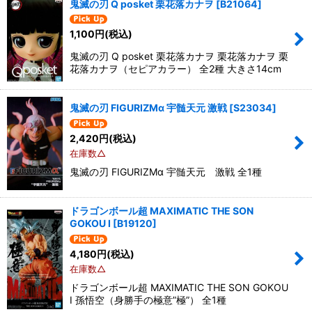
鬼滅の刃 Q posket 栗花落カナヲ
[
B21064
]
1,100
円
(税込)
鬼滅の刃 Q posket 栗花落カナヲ 栗花落カナヲ 栗
花落カナヲ（セピアカラー） 全2種 大きさ14cm
鬼滅の刃 FIGURIZMα 宇髄天元 激戦
[
S23034
]
2,420
円
(税込)
在庫数△
鬼滅の刃 FIGURIZMα 宇髄天元 激戦 全1種
ドラゴンボール超 MAXIMATIC THE SON
GOKOU I
[
B19120
]
4,180
円
(税込)
在庫数△
ドラゴンボール超 MAXIMATIC THE SON GOKOU
I 孫悟空（身勝手の極意”極”） 全1種