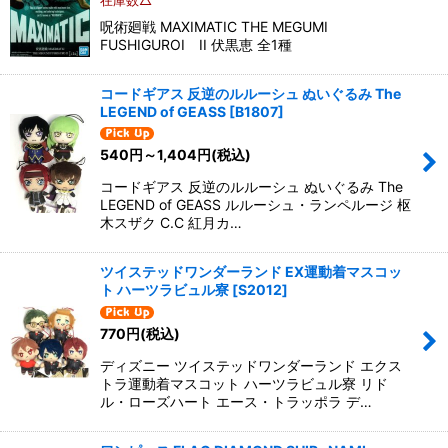
呪術廻戦 MAXIMATIC THE MEGUMI
FUSHIGUROI II 伏黒恵 全1種
コードギアス 反逆のルルーシュ ぬいぐるみ The
LEGEND of GEASS
[
B1807
]
540
円
～1,404
円
(税込)
コードギアス 反逆のルルーシュ ぬいぐるみ The
LEGEND of GEASS ルルーシュ・ランペルージ 枢
木スザク C.C 紅月カ…
ツイステッドワンダーランド EX運動着マスコッ
ト ハーツラビュル寮
[
S2012
]
770
円
(税込)
ディズニー ツイステッドワンダーランド エクス
トラ運動着マスコット ハーツラビュル寮 リド
ル・ローズハート エース・トラッポラ デ…