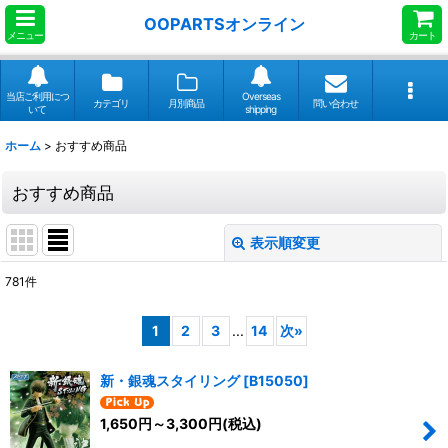
OOPARTSオンライン
メニュー
カート
当店ご利用につ
Overseas
カテゴリ
月別商品
問い合わせ
いて
shipping
ホーム
>
おすすめ商品
おすすめ商品
表示順変更
閉じる
781
件
表示数
:
1
2
3
...
14
次
»
並び順
:
新・銀魂スタイリング
[
B15050
]
絞り込む
1,650
円
～3,300
円
(税込)