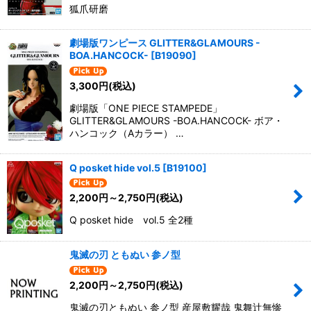
狐爪研磨
劇場版ワンピース GLITTER&GLAMOURS -
BOA.HANCOCK-
[
B19090
]
3,300
円
(税込)
劇場版「ONE PIECE STAMPEDE」
GLITTER&GLAMOURS -BOA.HANCOCK- ボア・
ハンコック（Aカラー） …
Q posket hide vol.5
[
B19100
]
2,200
円
～2,750
円
(税込)
Q posket hide vol.5 全2種
鬼滅の刃 ともぬい 参ノ型
2,200
円
～2,750
円
(税込)
鬼滅の刃ともぬい 参ノ型 産屋敷耀哉 鬼舞辻無惨