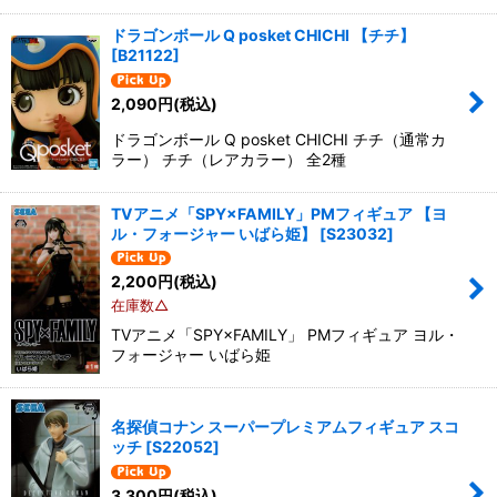
ドラゴンボール Q posket CHICHI 【チチ】
[
B21122
]
2,090
円
(税込)
ドラゴンボール Q posket CHICHI チチ（通常カ
ラー） チチ（レアカラー） 全2種
TVアニメ「SPY×FAMILY」PMフィギュア 【ヨ
ル・フォージャー いばら姫】
[
S23032
]
2,200
円
(税込)
在庫数△
TVアニメ「SPY×FAMILY」 PMフィギュア ヨル・
フォージャー いばら姫
名探偵コナン スーパープレミアムフィギュア スコ
ッチ
[
S22052
]
3,300
円
(税込)