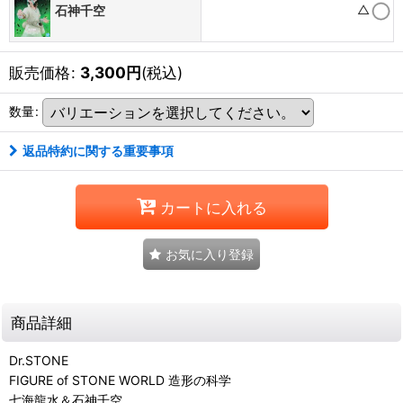
△
石神千空
販売価格
:
3,300
円
(税込)
数量
:
返品特約に関する重要事項
カートに入れる
お気に入り登録
商品詳細
Dr.STONE
FIGURE of STONE WORLD 造形の科学
七海龍水＆石神千空