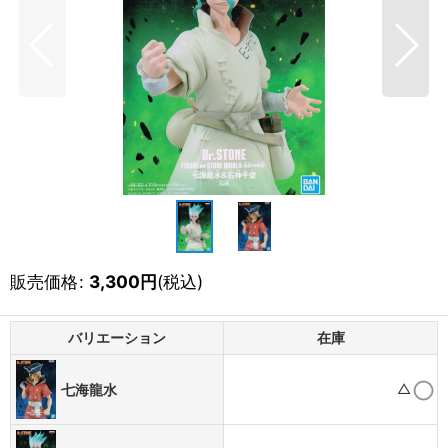
販売価格
:
3,300
円
(税込)
バリエーション
在庫
△
七海龍水