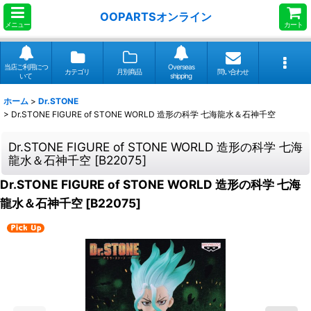
OOPARTSオンライン
メニュー
カート
当店ご利用につ
Overseas
カテゴリ
月別商品
問い合わせ
いて
shipping
ホーム
>
Dr.STONE
>
Dr.STONE FIGURE of STONE WORLD 造形の科学 七海龍水＆石神千空
Dr.STONE FIGURE of STONE WORLD 造形の科学 七海
龍水＆石神千空
[
B22075
]
Dr.STONE FIGURE of STONE WORLD 造形の科学 七海
龍水＆石神千空
[
B22075
]