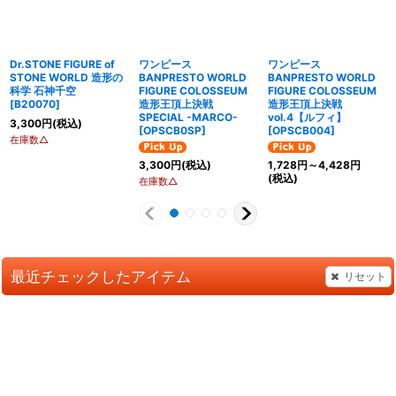
Dr.STONE FIGURE of
ワンピース
ワンピース
STONE WORLD 造形の
BANPRESTO WORLD
BANPRESTO WORLD
科学 石神千空
FIGURE COLOSSEUM
FIGURE COLOSSEUM
[
B20070
]
造形王頂上決戦
造形王頂上決戦
SPECIAL -MARCO-
vol.4【ルフィ】
3,300
円
(税込)
[
OPSCB0SP
]
[
OPSCB004
]
在庫数△
3,300
円
(税込)
1,728
円
～4,428
円
(税込)
在庫数△
最近チェックしたアイテム
リセット