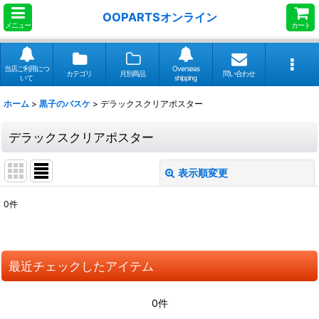
OOPARTSオンライン
メニュー
カート
当店ご利用につ
Overseas
カテゴリ
月別商品
問い合わせ
いて
shipping
ホーム
>
黒子のバスケ
>
デラックスクリアポスター
デラックスクリアポスター
表示順変更
閉じる
0
件
表示数
:
並び順
:
最近チェックしたアイテム
絞り込む
0件