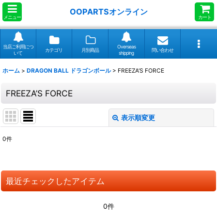
OOPARTSオンライン
メニュー
カート
当店ご利用につ
Overseas
カテゴリ
月別商品
問い合わせ
いて
shipping
ホーム
>
DRAGON BALL ドラゴンボール
>
FREEZA’S FORCE
FREEZA’S FORCE
表示順変更
閉じる
0
件
表示数
:
並び順
:
最近チェックしたアイテム
絞り込む
0件