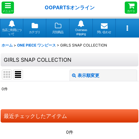
OOPARTSオンライン
メニュー
カート
当店ご利用につ
Overseas
カテゴリ
月別商品
問い合わせ
いて
shipping
ホーム
>
ONE PIECE ワンピース
>
GIRLS SNAP COLLECTION
GIRLS SNAP COLLECTION
表示順変更
閉じる
0
件
表示数
:
並び順
:
最近チェックしたアイテム
絞り込む
0件