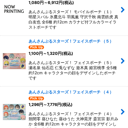
1,080
円
～6,912
円
(税込)
あんさんぶるスターズ！ モバイルポーチ（１）
明星スバル 氷鷹北斗 羽風薫 守沢千秋 南雲鉄虎 真
白友也 全6種 約12cm カラナビ付フルカラーイラ
ストポーチです
あんさんぶるスターズ！フェイスポーチ （５）
1,100
円
～1,320
円
(税込)
あんさんぶるスターズ！ フェイスポーチ（５）
瀬名泉 仙石忍 仁兎なずな 遊木真 姫宮桃李 全5種
約12cm キャラクターの顔をデザインしたポーチ
です
あんさんぶるスターズ！フェイスポーチ （４）
1,296
円
～7,776
円
(税込)
あんさんぶるスターズ！ フェイスポーチ（４）
朔間零 葵ひなた 葵ゆうた 大神晃牙 斎宮宗 影片み
か 全6種 約12cm キャラクターの顔をデザインし