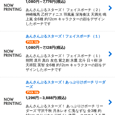
1,080
円
～7,776
円
(税込)
あんさんぶるスターズ！ フェイスポーチ（２）
神崎颯馬 乙狩アドニス 羽風薫 深海奏汰 天満光 鳴
上嵐 全6種 約12cm キャラクターの顔をデザイン
したポーチです
あんさんぶるスターズ！フェイスポーチ （１）
1,080
円
～7,128
円
(税込)
あんさんぶるスターズ！ フェイスポーチ（１）
朔間 凛月 真白 友也 紫之創 氷鷹 北斗 日々樹 渉
天祥院 英智 全6種 約12cm キャラクターの顔をデ
ザインしたポーチです
あんさんぶるスターズ！あっぷりけポーチ リーダ
ーズ
1,296
円
～3,888
円
(税込)
あんさんぶるスターズ！ あっぷりけポーチ リー
ダーズ 守沢千秋 月永レオ 仁兎なずな 全3種 約