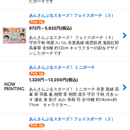
たポーチです
あんさんぶるスターズ！フェイスポーチ （３）
972
円
～5,832
円
(税込)
あんさんぶるスターズ！ フェイスポーチ（３）
守沢千秋 明星スバル 衣更真緒 南雲鉄虎 鬼龍紅郎
高峯翠 全6種 約12cm キャラクターの顔をデザイ
ンしたポーチです
あんさんぶるスターズ！ ミニポーチ
1,320
円
～13,200
円
(税込)
あんさんぶるスターズ！ ミニポーチ 衣更 真緒 高
峯 翠 羽風 薫 朔間 零 朔間 凛月 守沢 千秋 月永 レ
オ 瀬名 泉 影片 みか 朱桜 司 全10種 約14cm×約
11cm キャラクター…
あんさんぶるスターズ！フェイスポーチ （２）