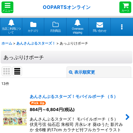
OOPARTSオンライン
メニュー
カート
当店ご利用につ
Overseas
カテゴリ
月別商品
問い合わせ
いて
shipping
ホーム
>
あんさんぶるスターズ！
>
あっぷりけポーチ
あっぷりけポーチ
表示順変更
閉じる
13
件
表示数
:
あんさんぶるスターズ！モバイルポーチ （５）
並び順
:
864
円
～6,804
円
(税込)
あんさんぶるスターズ！ モバイルポーチ（５）
絞り込む
伏見弓弦 仙石忍 朱桜司 月永レオ 葵ゆうた 影片み
か 全6種 約17cm カラナビ付フルカラーイラスト