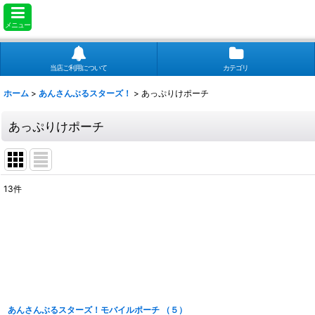
メニュー
当店ご利用について
カテゴリ
ホーム
>
あんさんぶるスターズ！
>
あっぷりけポーチ
あっぷりけポーチ
13
件
表示数
:
並び順
:
あんさんぶるスターズ！モバイルポーチ （５）