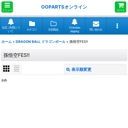
OOPARTSオンライン
メニュー
カート
当店ご利用につ
Overseas
カテゴリ
月別商品
問い合わせ
いて
shipping
ホーム
>
DRAGON BALL ドラゴンボール
>
孫悟空FES!!
孫悟空FES!!
表示順変更
閉じる
9
件
表示数
:
並び順
:
絞り込む