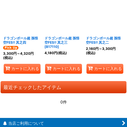
ドラゴンボール超 孫悟
ドラゴンボール超 孫悟
ドラゴンボール超 孫悟
空FES!! 其之四
空FES!! 其之三
空FES!! 其之二
[
B17110
]
2,160
円
～3,300
円
4,180
円
(税込)
(税込)
3,300
円
～4,320
円
(税込)
カートに入れる
カートに入れる
カートに入れる
最近チェックしたアイテム
0件
当店ご利用について