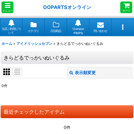
OOPARTSオンライン
メニュー
カート
当店ご利用につ
Overseas
カテゴリ
月別商品
問い合わせ
いて
shipping
ホーム
>
アイドリッシュセブン
>
きらどるでっかいぬいぐるみ
きらどるでっかいぬいぐるみ
表示順変更
閉じる
0
件
表示数
:
並び順
:
最近チェックしたアイテム
絞り込む
0件