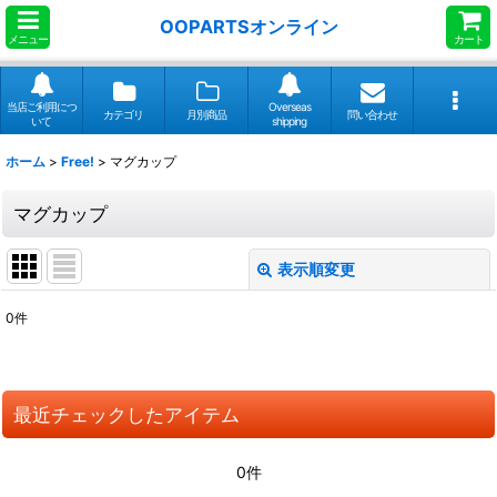
OOPARTSオンライン
メニュー
カート
当店ご利用につ
Overseas
カテゴリ
月別商品
問い合わせ
いて
shipping
ホーム
>
Free!
>
マグカップ
マグカップ
表示順変更
閉じる
0
件
表示数
:
並び順
:
最近チェックしたアイテム
絞り込む
0件