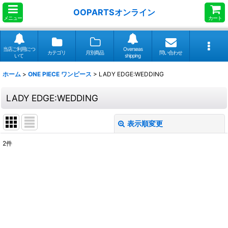
OOPARTSオンライン
メニュー
カート
当店ご利用につ
Overseas
カテゴリ
月別商品
問い合わせ
いて
shipping
ホーム
>
ONE PIECE ワンピース
>
LADY EDGE:WEDDING
LADY EDGE:WEDDING
表示順変更
閉じる
2
件
表示数
:
並び順
:
絞り込む