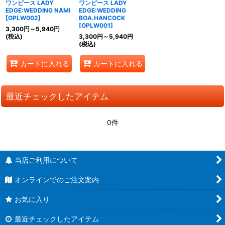
ワンピース LADY
ワンピース LADY
EDGE:WEDDING NAMI
EDGE:WEDDING
[
OPLW002
]
BOA.HANCOCK
[
OPLW001
]
3,300
円
～5,940
円
(税込)
3,300
円
～5,940
円
(税込)
カートに入れる
カートに入れる
最近チェックしたアイテム
0件
当店ご利用について
オンラインでのご注文案内
お気に入り
最近チェックしたアイテム