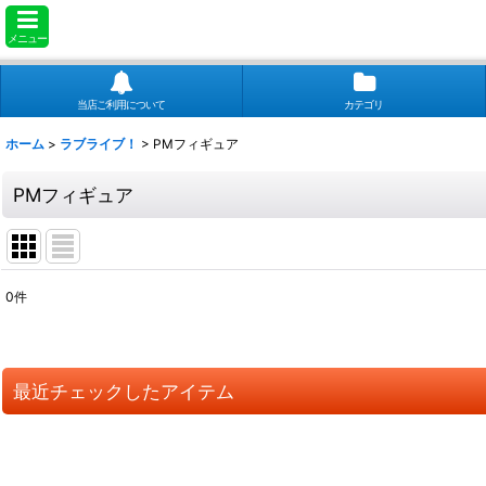
メニュー
当店ご利用について
カテゴリ
ホーム
>
ラブライブ！
>
PMフィギュア
PMフィギュア
0
件
表示数
:
並び順
:
最近チェックしたアイテム