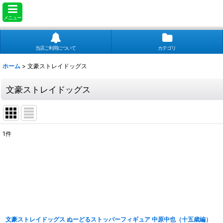
メニュー
当店ご利用について
カテゴリ
ホーム
>
文豪ストレイドッグス
文豪ストレイドッグス
1
件
表示数
:
並び順
:
文豪ストレイドッグス ぬーどるストッパーフィギュア 中原中也（十五歳編）