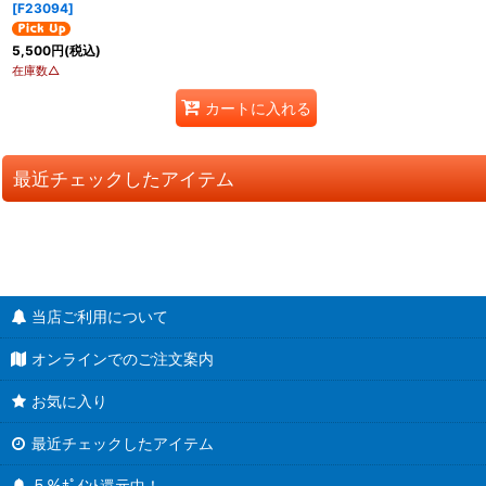
[
F23094
]
5,500
円
(税込)
在庫数△
カートに入れる
最近チェックしたアイテム
当店ご利用について
オンラインでのご注文案内
お気に入り
最近チェックしたアイテム
５％ﾎﾟｲﾝﾄ還元中！