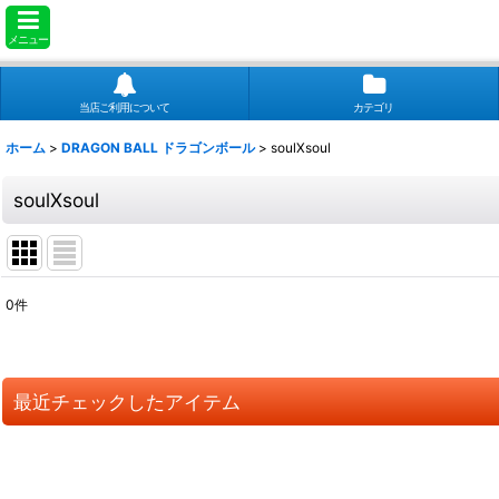
メニュー
当店ご利用について
カテゴリ
ホーム
>
DRAGON BALL ドラゴンボール
>
soulXsoul
soulXsoul
0
件
表示数
:
並び順
:
最近チェックしたアイテム