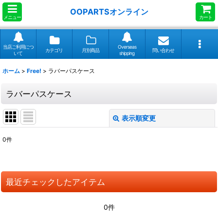
OOPARTSオンライン
メニュー
カート
当店ご利用につ
Overseas
カテゴリ
月別商品
問い合わせ
いて
shipping
ホーム
>
Free!
>
ラバーパスケース
ラバーパスケース
表示順変更
閉じる
0
件
表示数
:
並び順
:
最近チェックしたアイテム
絞り込む
0件